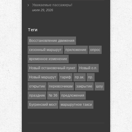
Уважаемые пассажиры!
июля 29, 2026
Теги
Восстановление движения
сезонный маршрут
приложение
опрос
временное изменение
Новый остановочный пункт
Новый о.п.
Новый маршрут
тариф
пр.ак.
пр.
открытие
перевозчикам
закрытие
шоу
праздник
№ 36
предложения
Бугринский мост
маршрутное такси