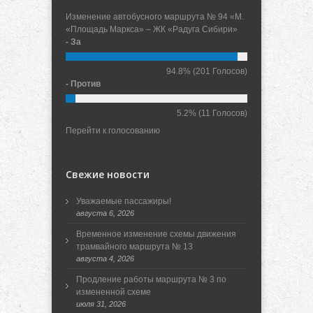
Изменение автобусного маршрута № 94 «М.
«Площадь Маркса» – ЖК «Радуга Сибири»
- За
94.8%
(201 Голосов)
- Против
5.2%
(11 Голосов)
Перейти к голосованию
Свежие новости
Уважаемые пассажиры!
августа 6, 2026
Временное изменение схемы движения
трамвайного маршрута № 13
августа 4, 2026
Продление работы маршрута № 3 по
измененной схеме
июля 31, 2026