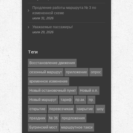
Продление работы маршрута № 3 по
измененной схеме
июля 31, 2026
Уважаемые пассажиры!
июля 29, 2026
Теги
Восстановление движения
сезонный маршрут
приложение
опрос
временное изменение
Новый остановочный пункт
Новый о.п.
Новый маршрут
тариф
пр.ак.
пр.
открытие
перевозчикам
закрытие
шоу
праздник
№ 36
предложения
Бугринский мост
маршрутное такси