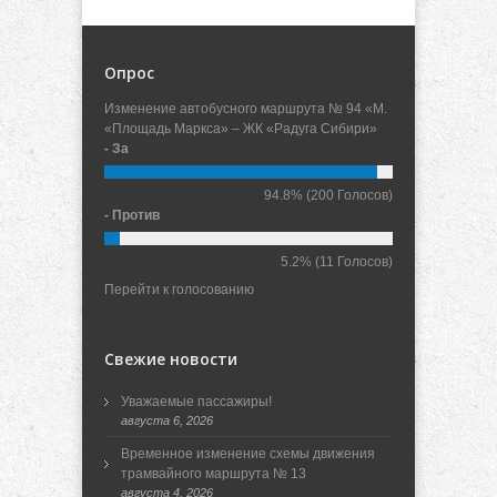
Опрос
Изменение автобусного маршрута № 94 «М.
«Площадь Маркса» – ЖК «Радуга Сибири»
- За
94.8%
(200 Голосов)
- Против
5.2%
(11 Голосов)
Перейти к голосованию
Свежие новости
Уважаемые пассажиры!
августа 6, 2026
Временное изменение схемы движения
трамвайного маршрута № 13
августа 4, 2026