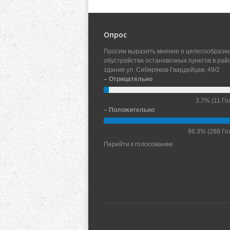
Опрос
Просим выразить мнение о целесообразн
обустройства остановочных пунктов в рай
здания ул. Сибиряков-Гвардейцев, 49/2
– Отрицательно
3.7%
(11 Го
– Положительно
96.3%
(288 Го
Перейти к голосованию