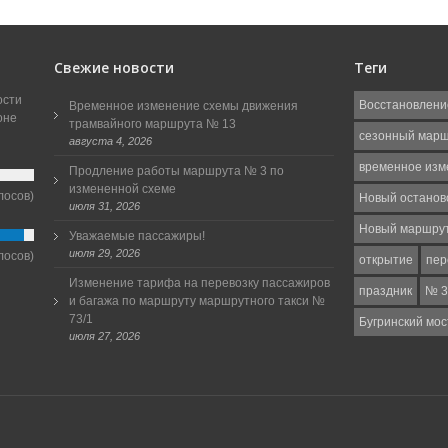
Свежие новости
Теги
ости
Восстановлени
Временное изменение схемы движения
оне
трамвайного маршрута № 13
сезонный мар
августа 4, 2026
временное изм
Продление работы маршрута № 3 по
измененной схеме
лосов)
Новый останов
июля 31, 2026
Новый маршру
Уважаемые пассажиры!
июля 29, 2026
лосов)
открытие
пер
Изменение тарифа на перевозку пассажиров
праздник
№ 3
и багажа по маршруту маршрутного такси №
73/1
Бугринский мос
июля 27, 2026