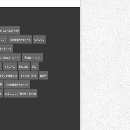
е движения
шрут
приложение
опрос
енение
очный пункт
Новый о.п.
т
тариф
пр.ак.
пр.
евозчикам
закрытие
шоу
6
предложения
т
маршрутное такси