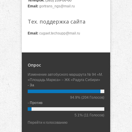
Телефон:
(383) 209-06-60
Email:
gortrans_ngs@mail.ru
Тех. поддержка сайта
Email:
cugaet.techsupp@mail.ru
Опрос
Изменение автобусного маршрута № 94 «М.
«Площадь Маркса» – ЖК «Радуга Сибири»
- За
94.9%
(204 Голосов)
- Против
5.1%
(11 Голосов)
Перейти к голосованию