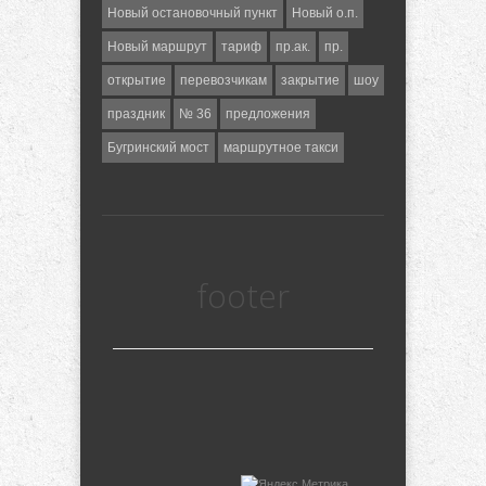
Новый остановочный пункт
Новый о.п.
Новый маршрут
тариф
пр.ак.
пр.
открытие
перевозчикам
закрытие
шоу
праздник
№ 36
предложения
Бугринский мост
маршрутное такси
footer