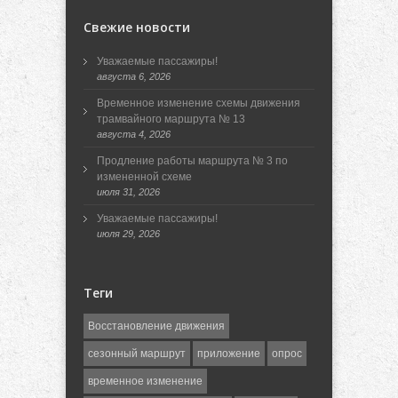
Свежие новости
Уважаемые пассажиры!
августа 6, 2026
Временное изменение схемы движения
трамвайного маршрута № 13
августа 4, 2026
Продление работы маршрута № 3 по
измененной схеме
июля 31, 2026
Уважаемые пассажиры!
июля 29, 2026
Теги
Восстановление движения
сезонный маршрут
приложение
опрос
временное изменение