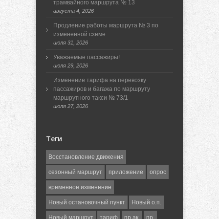
трамвайного маршрута № 13
августа 4, 2026
Продление работы маршрута № 3 по
измененной схеме
июля 31, 2026
Уважаемые пассажиры!
июля 29, 2026
Изменение тарифа на перевозку
пассажиров и багажа по маршруту
маршрутного такси № 73/1
июля 27, 2026
Теги
Восстановление движения
сезонный маршрут
приложение
опрос
временное изменение
Новый остановочный пункт
Новый о.п.
Новый маршрут
тариф
пр.ак.
пр.