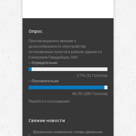
Опрос
Просим выразить мнение о
целесообразности обустройства
остановочных пунктов в районе здания ул.
Сибиряков-Гвардейцев, 49/2
– Отрицательно
3.7%
(11 Голосов)
– Положительно
96.3%
(285 Голосов)
Перейти к голосованию
Свежие новости
Временное изменение схемы движения