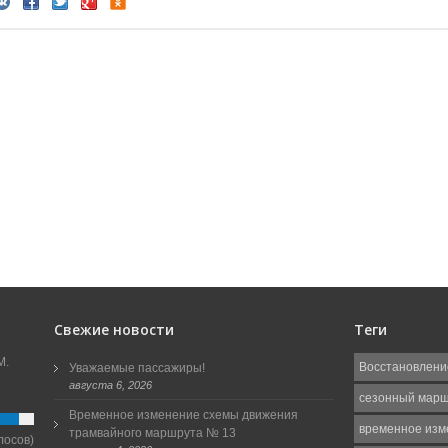
Свежие новости
Теги
М.
Восстановлени
Уважаемые пассажиры!
августа 6, 2026
сезонный мар
Временное изменение схемы движения
временное изм
трамвайного маршрута № 13
лосов)