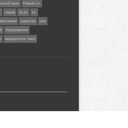
очный пункт
Новый о.п.
т
тариф
пр.ак.
пр.
евозчикам
закрытие
шоу
6
предложения
т
маршрутное такси