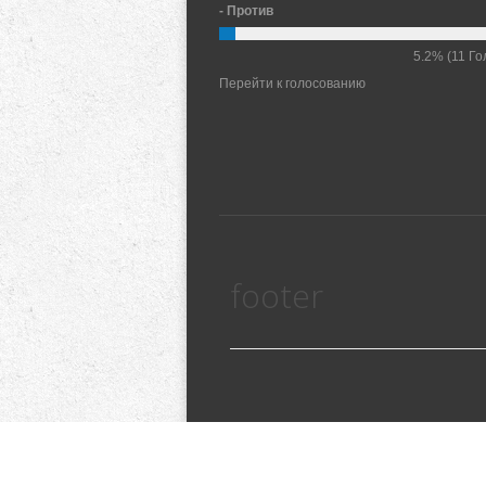
- Против
5.2%
(11 Го
Перейти к голосованию
footer