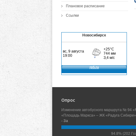
Плановое расписание
Ссылки
Новосибирск
Опрос
Изменение автобусного маршрута № 94 «
«Площадь Маркса» – ЖК «Радуга Сибири»
- За
94.8%
(202 Го