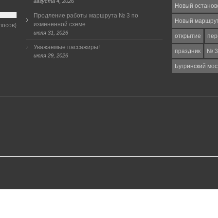
августа 4, 2026
Новый останов
Продление работы маршрута № 3 по
Новый маршру
измененной схеме
лосов)
июля 31, 2026
открытие
пер
Уважаемые пассажиры!
праздник
№ 3
июля 29, 2026
Бугринский мос