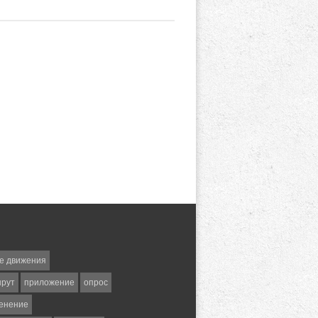
е движения
шрут
приложение
опрос
енение