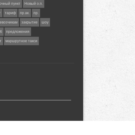
очный пункт
Новый о.п.
т
тариф
пр.ак.
пр.
евозчикам
закрытие
шоу
6
предложения
т
маршрутное такси