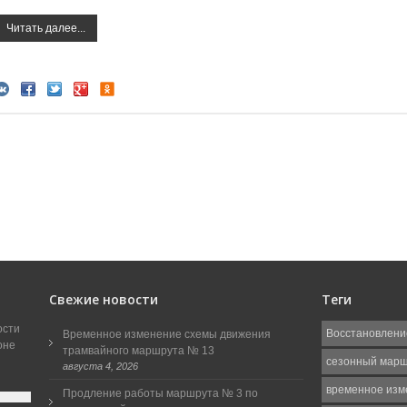
Читать далее...
Свежие новости
Теги
ости
Восстановлени
Временное изменение схемы движения
оне
трамвайного маршрута № 13
сезонный мар
августа 4, 2026
временное изм
Продление работы маршрута № 3 по