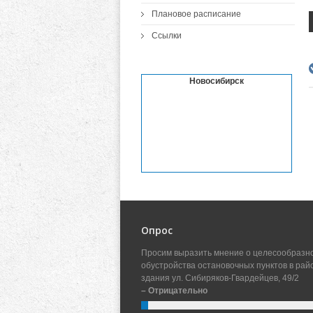
Плановое расписание
Ссылки
Новосибирск
Опрос
Просим выразить мнение о целесообразн
обустройства остановочных пунктов в рай
здания ул. Сибиряков-Гвардейцев, 49/2
– Отрицательно