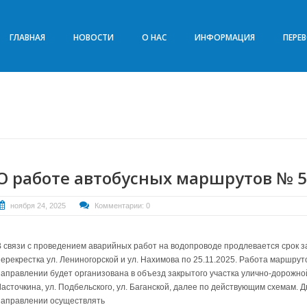
ГЛАВНАЯ
НОВОСТИ
О НАС
ИНФОРМАЦИЯ
ПЕРЕ
О работе автобусных маршрутов № 5
ноября 24, 2025
Комментарии: 0
В связи с проведением аварийных работ на водопроводе продлевается срок 
перекрестка ул. Лениногорской и ул. Нахимова по 25.11.2025. Работа маршрут
направлении будет организована в объезд закрытого участка улично-дорожной
Ласточкина, ул. Подбельского,
ул. Баганской, далее по действующим схемам. 
направлении осуществлять