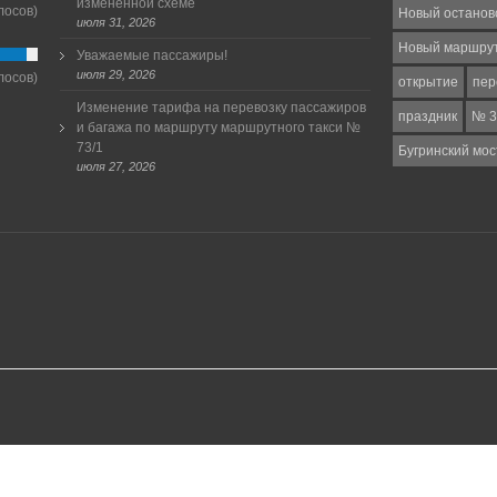
измененной схеме
лосов)
Новый останов
июля 31, 2026
Новый маршру
Уважаемые пассажиры!
июля 29, 2026
лосов)
открытие
пер
Изменение тарифа на перевозку пассажиров
праздник
№ 3
и багажа по маршруту маршрутного такси №
73/1
Бугринский мос
июля 27, 2026