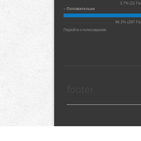
3.7%
(11 Го
– Положительно
96.3%
(287 Го
Перейти к голосованию
footer