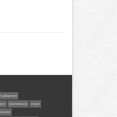
е движения
шрут
приложение
опрос
енение