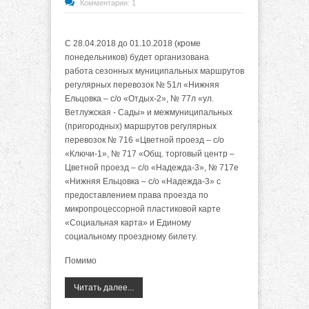
Комментарии: 1
С 28.04.2018 до 01.10.2018 (кроме
понедельников) будет организована
работа сезонных муниципальных маршрутов
регулярных перевозок № 51л «Нижняя
Ельцовка – с/о «Отдых-2», № 77л «ул.
Ветлужская - Сады» и межмуниципальных
(пригородных) маршрутов регулярных
перевозок № 716 «Цветной проезд – с/о
«Ключи-1», № 717 «Общ. торговый центр –
Цветной проезд – с/о «Надежда-3», № 717е
«Нижняя Ельцовка – с/о «Надежда-3» с
предоставлением права проезда по
микропроцессорной пластиковой карте
«Социальная карта» и Единому
социальному проездному билету.
Помимо
Читать далее...