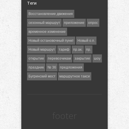
Теги
Восстановление движения
сезонный маршрут
приложение
опрос
временное изменение
Новый остановочный пункт
Новый о.п.
Новый маршрут
тариф
пр.ак.
пр.
открытие
перевозчикам
закрытие
шоу
праздник
№ 36
предложения
Бугринский мост
маршрутное такси
footer