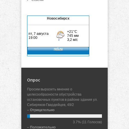
Новосибирск
Опрос
Просим выразить мнение о
целесообразности обустройства
остановочных пунктов в районе здания ул.
Сибиряков-Гвардейцев, 49/2
– Отрицательно
3.7%
(11 Голосов)
– Положительно