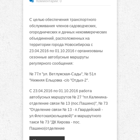
Комментарии: 0
С целью обеспечения транспортного
обслуживания членов садоводческих,
огороднических и дачных некоммереческих
объединений, расположенных на
территории города Новосибирска с
23.04.2016 по 01.10.2016 г организованы
сезонные автобусные маршруты
регулярного сообщения:
№ 77л "ул. Ветлужская-Сады", № 51л
"Нижняя Ельцовка -с/о "Отдых-2".
С 23.04.2016 по 01.10.2016 работа
автобусных маршрутов № 27 "пл.Калинина-
отделение связи № 13 (пос.Пашино)", № 73
"Отделение связи № 13 - п.Гвардейский -
ул.Флотская(кольцевой)" и маршрутного
такси № 73 "ДК Кирова - пос.
Пашино(отделение