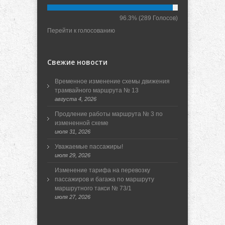
96.3%
(289 Голосов)
Перейти к голосованию
Свежие новости
Временное изменение схемы движения
трамвайного маршрута № 13
августа 4, 2026
Продление работы маршрута № 3 по
измененной схеме
июля 31, 2026
Уважаемые пассажиры!
июля 29, 2026
Изменение тарифа на перевозку
пассажиров и багажа по маршруту
маршрутного такси № 73/1
июля 27, 2026