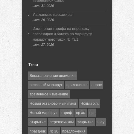
измененной схеме
июля 31, 2026
Уважаемые пассажиры!
июля 29, 2026
Изменение тарифа на перевозку
пассажиров и багажа по маршруту
маршрутного такси № 73/1
июля 27, 2026
Теги
Восстановление движения
сезонный маршрут
приложение
опрос
временное изменение
Новый остановочный пункт
Новый о.п.
Новый маршрут
тариф
пр.ак.
пр.
открытие
перевозчикам
закрытие
шоу
праздник
№ 36
предложения