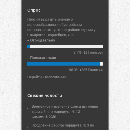
Опрос
Просим выразить мнение о
целесообразности обустройства
остановочных пунктов в районе здания ул.
Сибиряков-Гвардейцев, 49/2
– Отрицательно
3.7%
(11 Голосов)
– Положительно
96.3%
(285 Голосов)
Перейти к голосованию
Свежие новости
Временное изменение схемы движения
трамвайного маршрута № 13
августа 4, 2026
Продление работы маршрута № 3 по