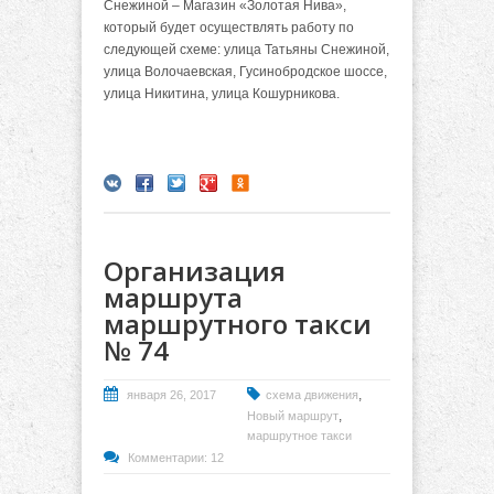
Снежиной – Магазин «Золотая Нива»,
который будет осуществлять работу по
следующей схеме: улица Татьяны Снежиной,
улица Волочаевская, Гусинобродское шоссе,
улица Никитина, улица Кошурникова.
Организация
маршрута
маршрутного такси
№ 74
,
января 26, 2017
схема движения
,
Новый маршрут
маршрутное такси
Комментарии: 12