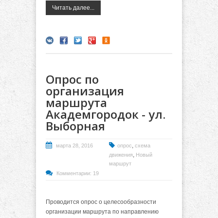
Читать далее...
Опрос по
организация
маршрута
Академгородок - ул.
Выборная
,
марта 28, 2016
опрос
схема
,
движения
Новый
маршрут
Комментарии: 19
Проводится опрос о целесообразности
организации маршрута по направлению