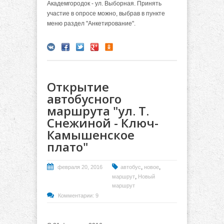
Академгородок - ул. Выборная. Принять
участие в опросе можно, выбрав в пункте
меню раздел "Анкетирование".
Открытие
автобусного
маршрута "ул. Т.
Снежиной - Ключ-
Камышенское
плато"
,
,
февраля 20, 2016
автобус
новое
,
маршрут
Новый
маршрут
Комментарии: 9