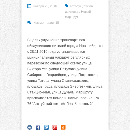
,
ноября 25, 2016
автобус
схема
,
движения
Новый
маршрут
Комментарии: 15
В целях улучшения транспортного
обслуживания жителей города Новосибирска
с 28.11.2016 года устанавливается
муниципальный маршрут регулярных
перевозок по следующей схеме: улица
Виктора Уса, улица Петухова, улица
Сибиряков-Гвардейцев, улица Покрышкина,
улица Титова, улица Станиславского,
площадь Труда, площадь Энергетиков, улица
Станционная, улица Дукача. Маршруту
присваивается номер и наименование - №
76 "Акатуйский ж/м - с/х Левобережный".