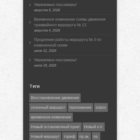
Уважаемые пассажиры!
августа 6, 2026
Временное изменение схемы движения
трамвайного маршрута № 13
августа 4, 2026
Продление работы маршрута № 3 по
измененной схеме
июля 31, 2026
Уважаемые пассажиры!
июля 29, 2026
Теги
Восстановление движения
сезонный маршрут
приложение
опрос
временное изменение
Новый остановочный пункт
Новый о.п.
Новый маршрут
тариф
пр.ак.
пр.