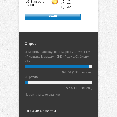
Опрос
Изменение автобусного маршрута № 94 «М.
«Площадь Маркса» – ЖК «Радуга Сибири»
- За
94.5%
(188 Голосов)
- Против
5.5%
(11 Голосов)
Перейти к голосованию
Свежие новости