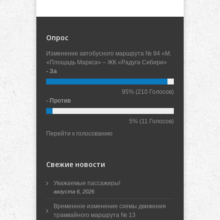
Опрос
Изменение автобусного маршрута № 94 «М.
«Площадь Маркса» – ЖК «Радуга Сибири»
- За
95%
(210 Голосов)
- Против
5%
(11 Голосов)
Перейти к голосованию
Свежие новости
Уважаемые пассажиры!
августа 6, 2026
Временное изменение схемы движения
трамвайного маршрута № 13