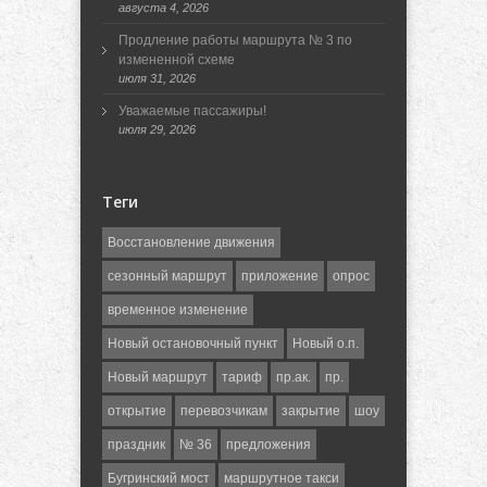
августа 4, 2026
Продление работы маршрута № 3 по
измененной схеме
июля 31, 2026
Уважаемые пассажиры!
июля 29, 2026
Теги
Восстановление движения
сезонный маршрут
приложение
опрос
временное изменение
Новый остановочный пункт
Новый о.п.
Новый маршрут
тариф
пр.ак.
пр.
открытие
перевозчикам
закрытие
шоу
праздник
№ 36
предложения
Бугринский мост
маршрутное такси