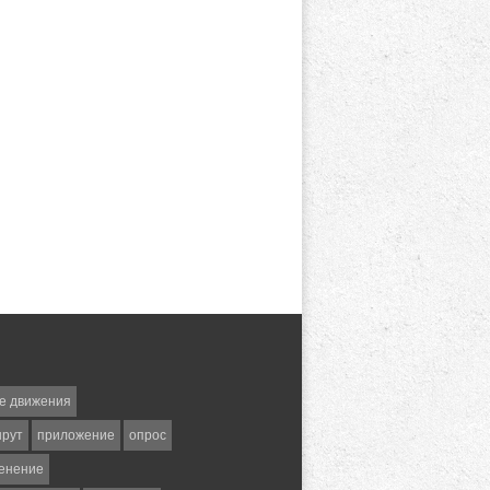
е движения
шрут
приложение
опрос
енение