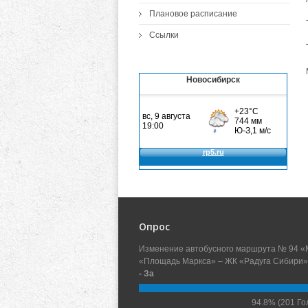
Плановое расписание
Ссылки
Новосибирск
Опрос
Изменение автобусного маршрута № 94 «
«Площадь Маркса» – ЖК «Радуга Сибири»
- За
94.8%
(201 Го