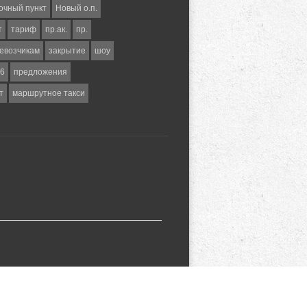
очный пункт
Новый о.п.
т
тариф
пр.ак.
пр.
евозчикам
закрытие
шоу
6
предложения
т
маршрутное такси