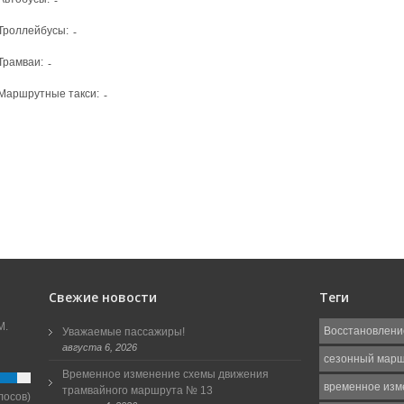
-
Троллейбусы:
-
Трамваи:
-
Маршрутные такси:
-
Свежие новости
Теги
М.
Восстановлени
Уважаемые пассажиры!
августа 6, 2026
сезонный мар
Временное изменение схемы движения
временное изм
трамвайного маршрута № 13
лосов)