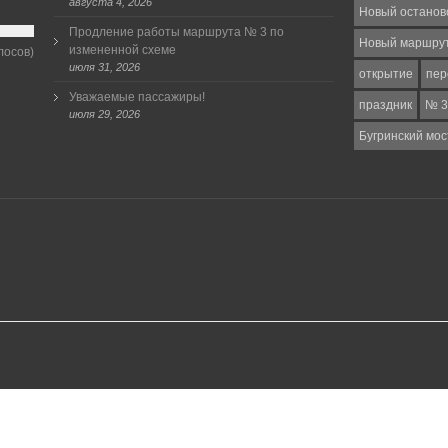
августа 4, 2026
Новый останов
Продление работы маршрута № 3 по
Новый маршру
измененной схеме
лосов)
июля 31, 2026
открытие
пер
Уважаемые пассажиры!
праздник
№ 3
июля 29, 2026
Бугринский мос