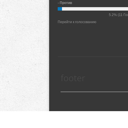
- Против
5.2%
(11 Го
Перейти к голосованию
footer