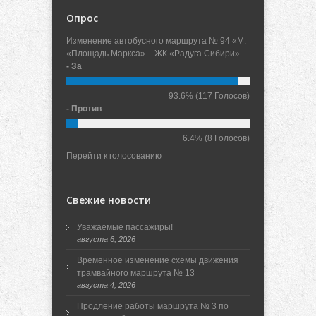
Опрос
Изменение автобусного маршрута № 94 «М.
«Площадь Маркса» – ЖК «Радуга Сибири»
- За
93.6%
(117 Голосов)
- Против
6.4%
(8 Голосов)
Перейти к голосованию
Свежие новости
Уважаемые пассажиры!
августа 6, 2026
Временное изменение схемы движения
трамвайного маршрута № 13
августа 4, 2026
Продление работы маршрута № 3 по