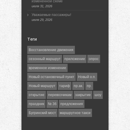
измененной схеме
июля 31, 2026
Уважаемые пассажиры!
июля 29, 2026
Теги
Восстановление движения
сезонный маршрут
приложение
опрос
временное изменение
Новый остановочный пункт
Новый о.п.
Новый маршрут
тариф
пр.ак.
пр.
открытие
перевозчикам
закрытие
шоу
праздник
№ 36
предложения
Бугринский мост
маршрутное такси