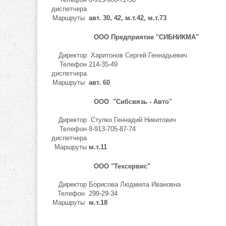
диспетчера
Маршруты
авт. 30, 42, м.т.42, м.т.73
ООО Предприятие "СИБНИКМА"
Директор
Харитонов Сергей Геннадьевич
Телефон
214-35-49
диспетчера
Маршруты
авт. 60
ООО "Сибсвязь - Авто"
Директор
Ступко Геннадий Никитович
Телефон
8-913-705-87-74
диспетчера
Маршруты
м.т.11
ООО "Техсервис"
Директор
Борисова Людмила Ивановна
Телефон
299-29-34
Маршруты
м.т.18