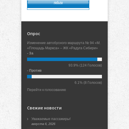
Опрос
Изменение автобусного маршрута № 94 «М.
«Площадь Маркса» – ЖК «Радуга Сибири»
- За
93.9%
(124 Голосов)
- Против
6.1%
(8 Голосов)
Перейти к голосованию
Свежие новости
Уважаемые пассажиры!
августа 6, 2026