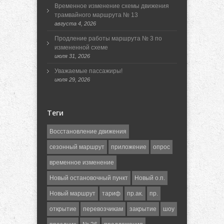
Временное изменение схемы движения
трамвайного маршрута № 13
августа 4, 2026
Продление работы маршрута № 3 по
измененной схеме
июля 31, 2026
Уважаемые пассажиры!
июля 29, 2026
Теги
Восстановление движения
сезонный маршрут
приложение
опрос
временное изменение
Новый остановочный пункт
Новый о.п.
Новый маршрут
тариф
пр.ак.
пр.
открытие
перевозчикам
закрытие
шоу