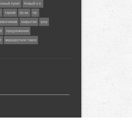
очный пункт
Новый о.п.
т
тариф
пр.ак.
пр.
евозчикам
закрытие
шоу
6
предложения
т
маршрутное такси