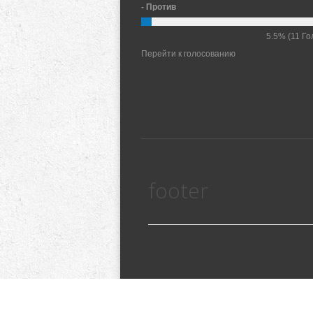
- Против
5.5%
(11 Го
Перейти к голосованию
footer