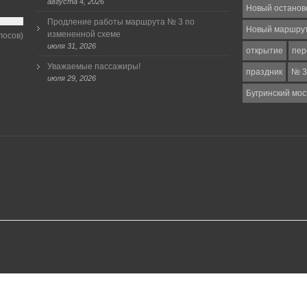
августа 4, 2026
Новый останов
Продление работы маршрута № 3 по
Новый маршру
измененной схеме
лосов)
июля 31, 2026
открытие
пер
Уважаемые пассажиры!
праздник
№ 3
июля 29, 2026
Бугринский мос