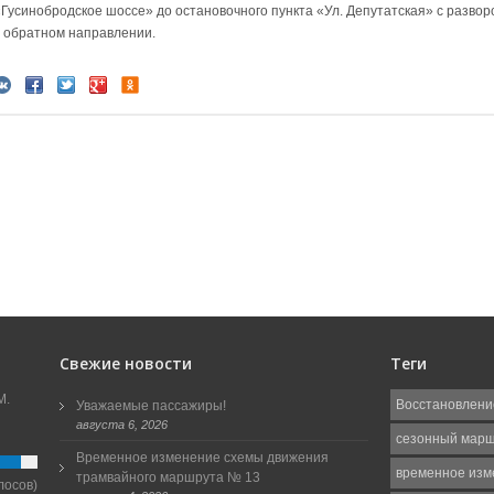
«Гусинобродское шоссе» до остановочного пункта «Ул. Депутатская» с разво
в обратном направлении.
Свежие новости
Теги
М.
Восстановлени
Уважаемые пассажиры!
августа 6, 2026
сезонный мар
Временное изменение схемы движения
временное изм
трамвайного маршрута № 13
лосов)