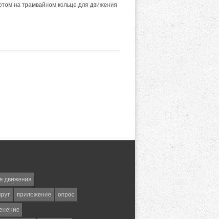
ротом на трамвайном кольце для движения
е движения
шрут
приложение
опрос
енение