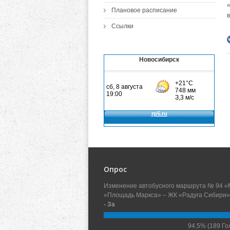
Плановое расписание
Ссылки
Новосибирск
Опрос
Изменение автобусного маршрута № 94 «
«Площадь Маркса» – ЖК «Радуга Сибири»
- За
94.5%
(189 Го