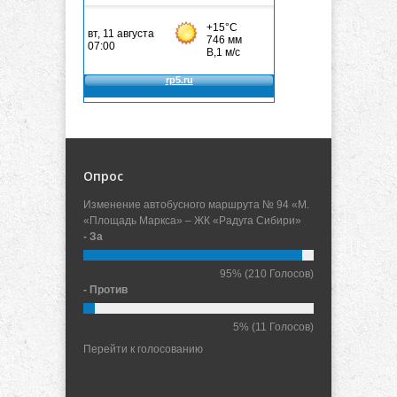
Опрос
Изменение автобусного маршрута № 94 «М.
«Площадь Маркса» – ЖК «Радуга Сибири»
- За
95%
(210 Голосов)
- Против
5%
(11 Голосов)
Перейти к голосованию