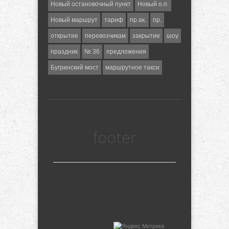
Новый остановочный пункт
Новый о.п.
Новый маршрут
тариф
пр.ак.
пр.
открытие
перевозчикам
закрытие
шоу
праздник
№ 36
предложения
Бугринский мост
маршрутное такси
footer