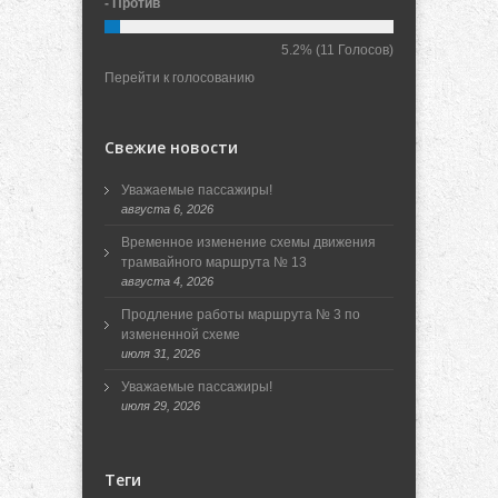
- Против
5.2%
(11 Голосов)
Перейти к голосованию
Свежие новости
Уважаемые пассажиры!
августа 6, 2026
Временное изменение схемы движения
трамвайного маршрута № 13
августа 4, 2026
Продление работы маршрута № 3 по
измененной схеме
июля 31, 2026
Уважаемые пассажиры!
июля 29, 2026
Теги