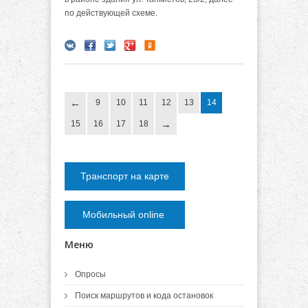
по действующей схеме.
9
10
11
12
13
14
15
16
17
18
Транспорт на карте
Мобильный online
Меню
Опросы
Поиск маршрутов и кода остановок