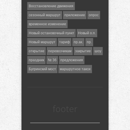
Восстановление движения
сезонный маршрут
приложение
опрос
временное изменение
Новый остановочный пункт
Новый о.п.
Новый маршрут
тариф
пр.ак.
пр.
открытие
перевозчикам
закрытие
шоу
праздник
№ 36
предложения
Бугринский мост
маршрутное такси
footer