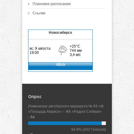
Плановое расписание
Ссылки
Новосибирск
Опрос
Изменение автобусного маршрута № 94 «М.
«Площадь Маркса» – ЖК «Радуга Сибири»
- За
94.8%
(202 Голосов)