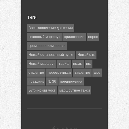
Теги
Восстановление движения
сезонный маршрут
приложение
опрос
временное изменение
Новый остановочный пункт
Новый о.п.
Новый маршрут
тариф
пр.ак.
пр.
открытие
перевозчикам
закрытие
шоу
праздник
№ 36
предложения
Бугринский мост
маршрутное такси