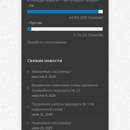
«Площадь Маркса» – ЖК «Радуга Сибири»
- За
94.8%
(200 Голосов)
- Против
5.2%
(11 Голосов)
Перейти к голосованию
Свежие новости
Уважаемые пассажиры!
августа 6, 2026
Временное изменение схемы движения
трамвайного маршрута № 13
августа 4, 2026
Продление работы маршрута № 3 по
измененной схеме
июля 31, 2026
Уважаемые пассажиры!
июля 29, 2026