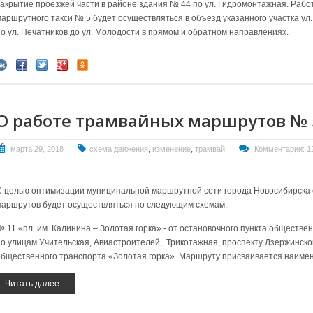
закрытие проезжей части в районе здания № 44 по ул. Гидромонтажная. Работ
маршрутного такси № 5 будет осуществляться в объезд указанного участка ул. 
по ул. Печатников до ул. Молодости в прямом и обратном направлениях.
О работе трамвайных маршрутов № 5
,
,
марта 29, 2018
схема движения
изменение
трамвай
Комментарии: 1
С целью оптимизации муниципальной маршрутной сети города Новосибирска 
маршрутов будет осуществляться по следующим схемам:
№ 11 «пл. им. Калинина – Золотая горка» - от остановочного пункта обществ
по улицам Учительская, Авиастроителей, Трикотажная, проспекту Дзержинско
общественного транспорта «Золотая горка».
Маршруту присваивается наиме
Читать далее...