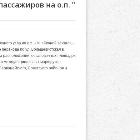
ссажиров на о.п. "
очного узла на о.п. «М. «Речной вокзал» -
 перехода по ул. Большевистская в
ста расположений остановочных площадок
х и межмуниципальных маршрутов
Первомайского, Советского районов и