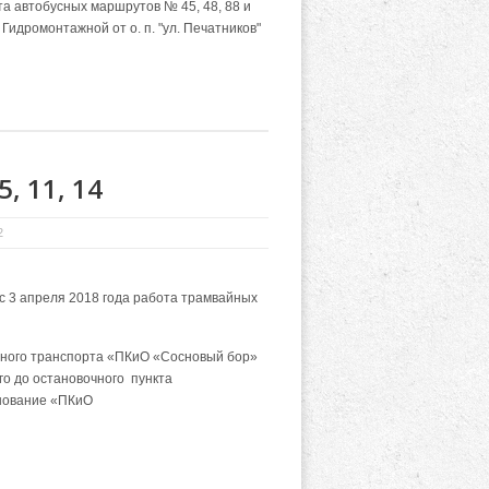
а автобусных маршрутов № 45, 48, 88 и
Гидромонтажной от о. п. "ул. Печатников"
, 11, 14
2
с 3 апреля 2018 года
работа трамвайных
енного транспорта «ПКиО «Сосновый бор»
го до остановочного пункта
нование «ПКиО