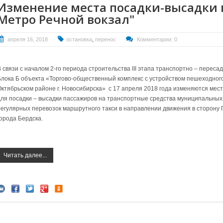
Изменение места посадки-высадки па
Метро Речной вокзал"
,
апреля 16, 2018
остановка
перенос
Комментарии: 0
 связи с началом 2-го периода строительства III этапа транспортно – пересад
Блока Б объекта «Торгово-общественный комплекс с устройством пешеходного
Октябрьском районе г. Новосибирска» с 17 апреля 2018 года изменяются ме
для посадки – высадки пассажиров на транспортные средства муниципальны
регулярных перевозок маршрутного такси в направлении движения в сторону 
города Бердска.
Читать далее...