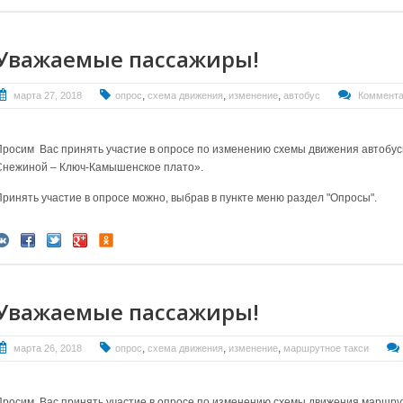
Уважаемые пассажиры!
,
,
,
марта 27, 2018
опрос
схема движения
изменение
автобус
Коммента
Просим Вас принять участие в опросе по изменению схемы движения автобус
Снежиной – Ключ-Камышенское плато».
Принять участие в опросе можно, выбрав в пункте меню раздел "Опросы".
Уважаемые пассажиры!
,
,
,
марта 26, 2018
опрос
схема движения
изменение
маршрутное такси
Просим Вас принять участие в опросе по изменению схемы движения маршру