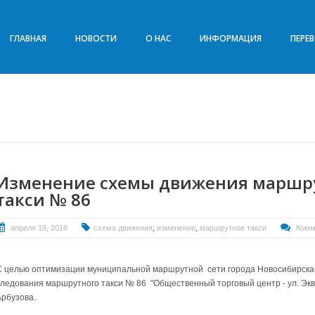
ГЛАВНАЯ
НОВОСТИ
О НАС
ИНФОРМАЦИЯ
ПЕРЕ
Изменение схемы движения маршр
такси № 86
,
,
апреля 19, 2018
схема движения
изменение
маршрутное такси
Комм
С целью оптимизации муниципальной маршрутной сети города Новосибирска с
следования маршрутного такси № 86 "Общественный торговый центр - ул. Экв
Арбузова.