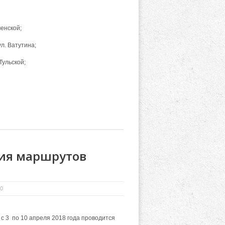
менской;
ул. Ватутина;
Тульской;
ия маршрутов
 0
с 3 по 10 апреля 2018 года проводится