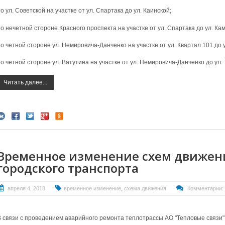
о ул. Советской на участке от ул. Спартака до ул. Каинской;
о нечетной стороне Красного проспекта на участке от ул. Спартака до ул. Ка
о четной стороне ул. Немировича-Данченко на участке от ул. Квартал 101 до 
о четной стороне ул. Ватутина на участке от ул. Немировича-Данченко до ул. 
Читать далее...
Временное изменение схем движен
городского транспорта
,
апреля 4, 2018
временное изменение
схема движения
Комментарии:
В связи с проведением аварийного ремонта теплотрассы АО "Тепловые связи" 