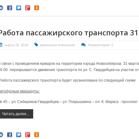
Работа пассажирского транспорта 31
марта 28, 2018
временное изменение
Комментарии: 0
В связи с проведением ярмарок на территории города Новосибирска 31 март
16.00
перекрывается движение транспорта по ул. С. Гвардейцев на участке от 
Работа пассажирского транспорта будет организована по следующей схеме:
автобусные маршруты:
№ 45 – ул. Сибиряков-Гвардейцев – ул. Покрышкина – пл. К. Маркса - проспект
Читать далее...