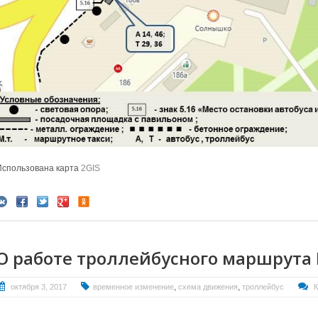
Использована карта
2GIS
О работе троллейбусного маршрута
,
,
октября 3, 2017
временное изменение
схема движения
троллейбус
К