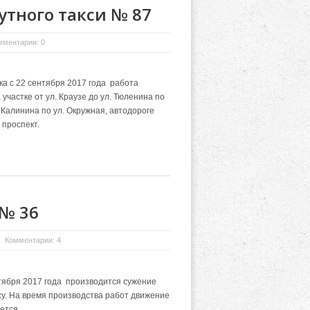
тного такси № 87
мментарии: 0
а с 22 сентября 2017 года работа
участке от ул. Краузе до ул. Тюленина по
. Калинина по ул. Окружная, автодороге
 проспект.
 № 36
Комментарии: 4
нтября 2017 года производится сужение
су. На время производства работ движение
ется.