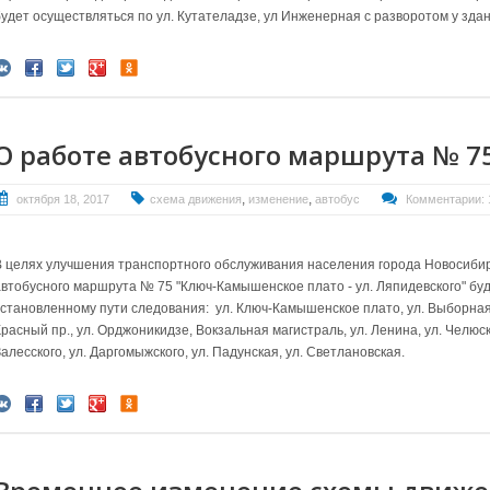
будет осуществляться по ул. Кутателадзе, ул Инженерная с разворотом у здан
О работе автобусного маршрута № 7
,
,
октября 18, 2017
схема движения
изменение
автобус
Комментарии: 
В целях улучшения транспортного обслуживания населения города Новосибирс
автобусного маршрута № 75 "Ключ-Камышенское плато - ул. Ляпидевского" бу
установленному пути следования: ул. Ключ-Камышенское плато, ул. Выборная,
расный пр., ул. Орджоникидзе, Вокзальная магистраль, ул. Ленина, ул. Челюски
алесского, ул. Даргомыжского, ул. Падунская, ул. Светлановская.