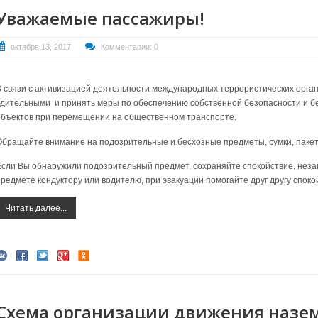
Уважаемые пассажиры!
октября 13, 2017
Комментарии: 0
В связи с активизацией деятельности международных террористических орга
бдительными и принять меры по обеспечению собственной безопасности и б
объектов при перемещении на общественном транспорте.
Обращайте внимание на подозрительные и бесхозные предметы, сумки, пакет
Если Вы обнаружили подозрительный предмет, сохраняйте спокойствие, нез
предмете кондуктору или водителю, при эвакуации помогайте друг другу споко
Читать далее...
Схема организации движения назе