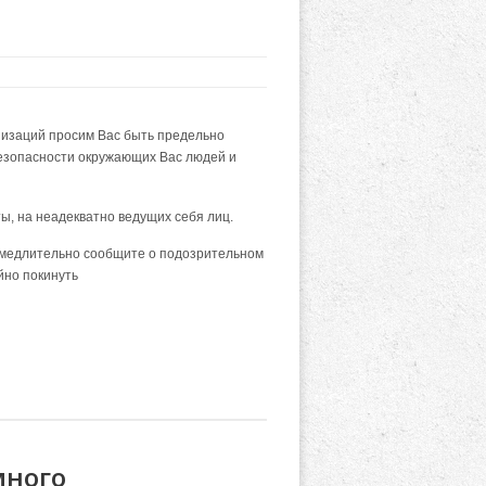
низаций просим Вас быть предельно
езопасности окружающих Вас людей и
ы, на неадекватно ведущих себя лиц.
амедлительно сообщите о подозрительном
йно покинуть
много