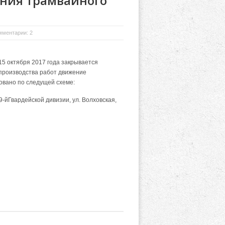
ния трамвайного
мментарии: 2
 15 октября 2017 года закрывается
я производства работ движение
овано по следущей схеме:
 9-йГвардейской дивизии, ул. Волховская,