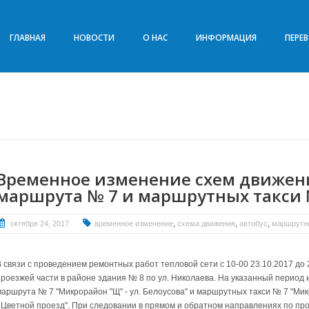
ГЛАВНАЯ
НОВОСТИ
О НАС
ИНФОРМАЦИЯ
ПЕРЕ
Временное изменение схем движени
маршрута № 7 и маршрутных такси 
,
,
,
октября 24, 2017
временное изменение
схема движения
автобус
маршрутно
В связи с проведением ремонтных работ тепловой сети с 10-00 23.10.2017 до
проезжей части в районе здания № 8 по ул. Николаева. На указанный период
маршрута № 7 "Микрорайон "Щ" - ул. Белоусова" и маршрутных такси № 7 "Мик
- Цветной проезд". При следовании в прямом и обратном направлениях по пр