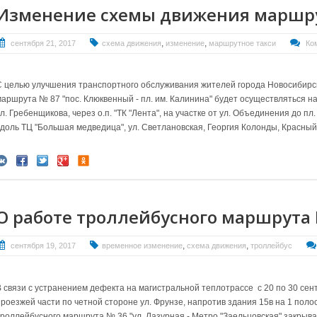
Изменение схемы движения маршру
,
,
сентября 21, 2017
схема движения
изменение
маршрутное такси
Ко
С целью улучшения транспортного обслуживания жителей города Новосибирск
маршрута № 87 "пос. Клюквенный - пл. им. Калинина" будет осуществляться на 
л. Гребенщикова, через о.п. "ТК "Лента", на участке от ул. Объединения до пл
вдоль ТЦ "Большая медведица", ул. Светлановская, Георгия Колонды, Красный
О работе троллейбусного маршрута
,
,
сентября 19, 2017
временное изменение
схема движения
троллейбус
В связи с устранением дефекта на магистральной теплотрассе с 20 по 30 се
проезжей части по четной стороне ул. Фрунзе, напротив здания 15в на 1 поло
троллейбусного маршрута № 36 "ул. Лазурная - Метро "Заельцовская" закрыва