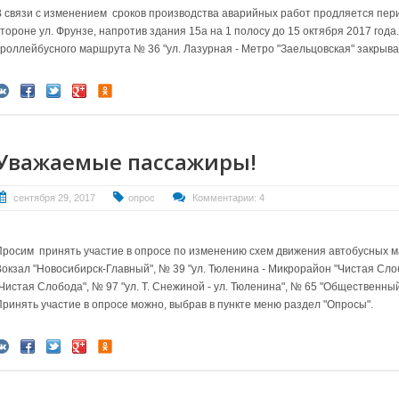
В связи с изменением сроков производства
аварийных работ продляется пери
стороне ул. Фрунзе, напротив здания 15а на 1 полосу до 15 октября 2017 год
троллейбусного маршрута № 36 "ул. Лазурная - Метро "Заельцовская" закрыва
Уважаемые пассажиры!
сентября 29, 2017
опрос
Комментарии: 4
Просим принять участие в опросе по изменению схем движения автобусных м
Вокзал "Новосибирск-Главный", № 39 "ул. Тюленина - Микрорайон "Чистая Сл
Чистая Слобода", № 97 "ул. Т. Снежиной - ул. Тюленина", № 65 "Общественный
Принять участие в опросе можно, выбрав в пункте меню раздел "Опросы".