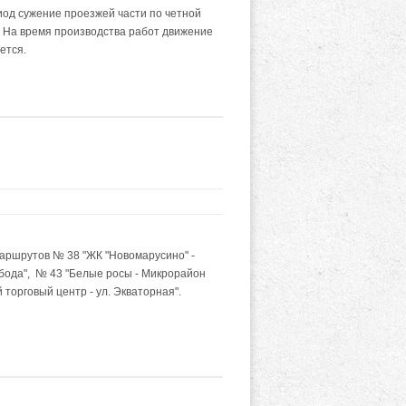
од сужение проезжей части по четной
а. На время производства работ движение
ется.
аршрутов № 38 "ЖК "Новомарусино" -
обода", № 43 "Белые росы - Микрорайон
 торговый центр - ул. Экваторная".