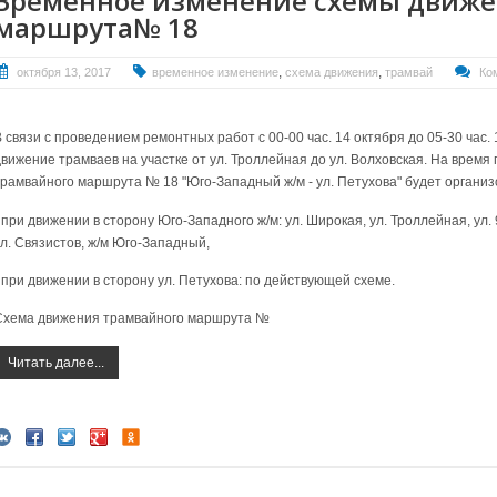
Временное изменение схемы движе
маршрута№ 18
,
,
октября 13, 2017
временное изменение
схема движения
трамвай
Ко
В связи с проведением ремонтных работ с 00-00 час. 14 октября до 05-30 час.
движение трамваев на участке от ул. Троллейная до ул. Волховская. На врем
трамвайного маршрута № 18 "Юго-Западный ж/м - ул. Петухова" будет организ
 при движении в сторону Юго-Западного ж/м: ул. Широкая, ул. Троллейная, ул.
ул. Связистов, ж/м Юго-Западный,
- при движении в сторону ул. Петухова: по действующей схеме.
Схема движения трамвайного маршрута №
Читать далее...