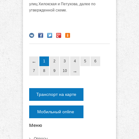
улиц Хилокская и Петухова, далее по
утвержденной схеме.
1
2
3
4
5
6
7
8
9
10
Транспорт на карте
Мобильный online
Меню
Опросы