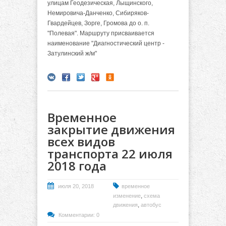
улицам Геодезическая, Лыщинского,
Немировича-Данченко, Сибиряков-
Гвардейцев, Зорге, Громова до о. п.
"Полевая". Маршруту присваивается
наименование "Диагностический центр -
Затулинский ж/м"
Временное
закрытие движения
всех видов
транспорта 22 июля
2018 года
июля 20, 2018
временное
,
изменение
схема
,
движения
автобус
Комментарии: 0