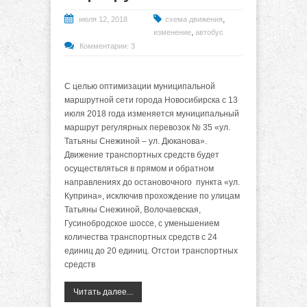
,
июля 12, 2018
схема движения
,
изменение
автобус
Комментарии: 3
С целью оптимизации муниципальной
маршрутной сети города Новосибирска с 13
июля 2018 года изменяется муниципальный
маршрут регулярных перевозок № 35 «ул.
Татьяны Снежиной – ул. Дюканова».
Движение транспортных средств
будет
осуществляться
в прямом и обратном
направлениях до остановочного пункта «ул.
Куприна», исключив прохождение по улицам
Татьяны Снежиной, Волочаевская,
Гусинобродское шоссе, с уменьшением
количества транспортных средств с 24
единиц до 20 единиц. Отстои транспортных
средств
Читать далее...