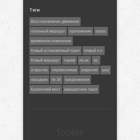
Теги
Восстановление движения
сезонный маршрут
приложение
опрос
временное изменение
Новый остановочный пункт
Новый о.п.
Новый маршрут
тариф
пр.ак.
пр.
открытие
перевозчикам
закрытие
шоу
праздник
№ 36
предложения
Бугринский мост
маршрутное такси
footer