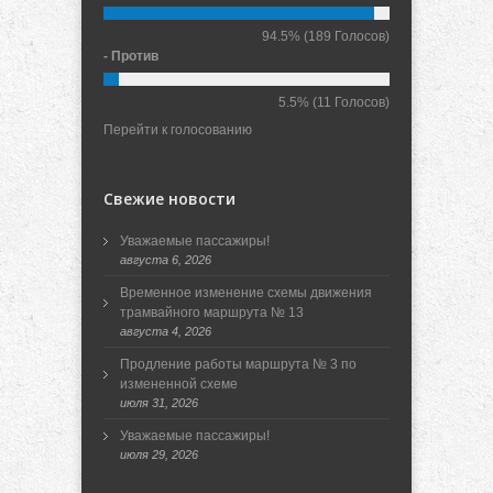
94.5%
(189 Голосов)
- Против
5.5%
(11 Голосов)
Перейти к голосованию
Свежие новости
Уважаемые пассажиры!
августа 6, 2026
Временное изменение схемы движения
трамвайного маршрута № 13
августа 4, 2026
Продление работы маршрута № 3 по
измененной схеме
июля 31, 2026
Уважаемые пассажиры!
июля 29, 2026