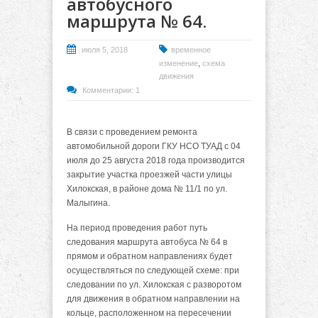
автобусного
маршрута № 64.
июля 5, 2018
временное
,
изменение
схема
движения
Комментарии: 1
В связи с проведением ремонта
автомобильной дороги ГКУ НСО ТУАД с 04
июля до 25 августа 2018 года производится
закрытие участка проезжей части улицы
Хилокская, в районе дома № 11/1 по ул.
Малыгина.
На период проведения работ путь
следования маршрута автобуса № 64 в
прямом и обратном направлениях будет
осуществляться по следующей схеме: при
следовании по ул. Хилокская с разворотом
для движения в обратном направлении на
кольце, расположенном на пересечении