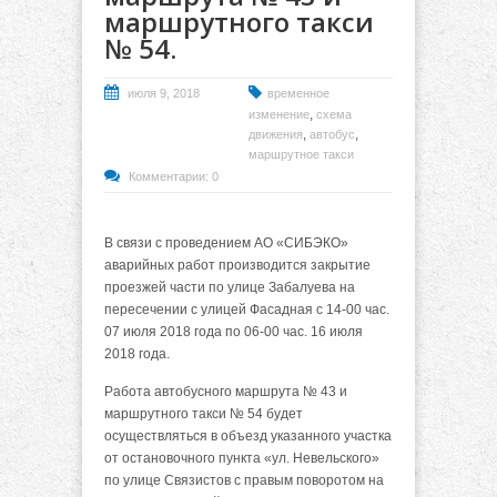
маршрутного такси
№ 54.
июля 9, 2018
временное
,
изменение
схема
,
,
движения
автобус
маршрутное такси
Комментарии: 0
В связи с проведением АО «СИБЭКО»
аварийных работ производится закрытие
проезжей части по улице Забалуева на
пересечении с улицей Фасадная с 14-00 час.
07 июля 2018 года по 06-00 час. 16 июля
2018 года.
Работа автобусного маршрута № 43 и
маршрутного такси № 54 будет
осуществляться в объезд указанного участка
от остановочного пункта «ул. Невельского»
по улице Связистов с правым поворотом на