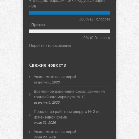
«Площадь Маркса» – ЖК «Радуга Сибири»
- За
100%
(2 Голосов)
- Против
0%
(0 Голосов)
Перейти к голосованию
Свежие новости
Уважаемые пассажиры!
августа 6, 2026
Временное изменение схемы движения
трамвайного маршрута № 13
августа 4, 2026
Продление работы маршрута № 3 по
измененной схеме
июля 31, 2026
Уважаемые пассажиры!
июля 29, 2026