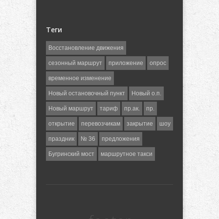
Теги
Восстановление движения
сезонный маршрут
приложение
опрос
временное изменение
Новый остановочный пункт
Новый о.п.
Новый маршрут
тариф
пр.ак.
пр.
открытие
перевозчикам
закрытие
шоу
праздник
№ 36
предложения
Бугринский мост
маршрутное такси