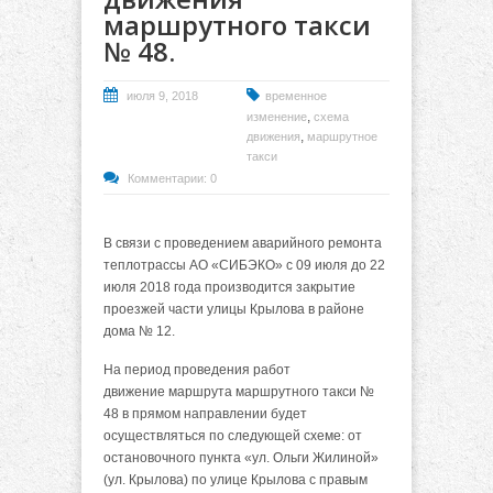
маршрутного такси
№ 48.
июля 9, 2018
временное
,
изменение
схема
,
движения
маршрутное
такси
Комментарии: 0
В связи с проведением аварийного ремонта
теплотрассы АО «СИБЭКО» с 09 июля до 22
июля 2018 года производится закрытие
проезжей части улицы Крылова в районе
дома № 12.
На период проведения работ
движение маршрута маршрутного такси №
48 в прямом направлении будет
осуществляться по следующей схеме: от
остановочного пункта «ул. Ольги Жилиной»
(ул. Крылова) по улице Крылова с правым