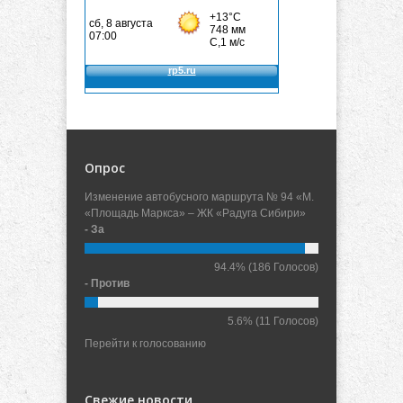
Опрос
Изменение автобусного маршрута № 94 «М.
«Площадь Маркса» – ЖК «Радуга Сибири»
- За
94.4%
(186 Голосов)
- Против
5.6%
(11 Голосов)
Перейти к голосованию
Свежие новости