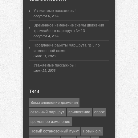
Уважаемые пассажиры!
августа 6, 2026
Временное изменение схемы движения
трамвайного маршрута № 13
августа 4, 2026
Продление работы маршрута № 3 по
измененной схеме
июля 31, 2026
Уважаемые пассажиры!
июля 29, 2026
Теги
Восстановление движения
сезонный маршрут
приложение
опрос
временное изменение
Новый остановочный пункт
Новый о.п.