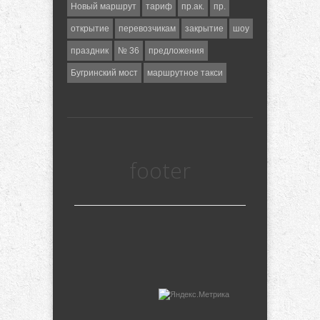
Новый маршрут
тариф
пр.ак.
пр.
открытие
перевозчикам
закрытие
шоу
праздник
№ 36
предложения
Бугринский мост
маршрутное такси
footer