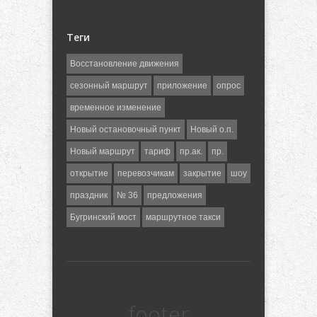
Теги
Восстановление движения
сезонный маршрут
приложение
опрос
временное изменение
Новый остановочный пункт
Новый о.п.
Новый маршрут
тариф
пр.ак.
пр.
открытие
перевозчикам
закрытие
шоу
праздник
№ 36
предложения
Бугринский мост
маршрутное такси
footer