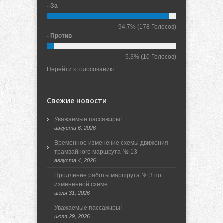
- За
94.7%
(178 Голосов)
- Против
5.3%
(10 Голосов)
Перейти к голосованию
Свежие новости
Уважаемые пассажиры!
августа 6, 2026
Временное изменение схемы движения
трамвайного маршрута № 13
августа 4, 2026
Продление работы маршрута № 3 по
измененной схеме
июля 31, 2026
Уважаемые пассажиры!
июля 29, 2026