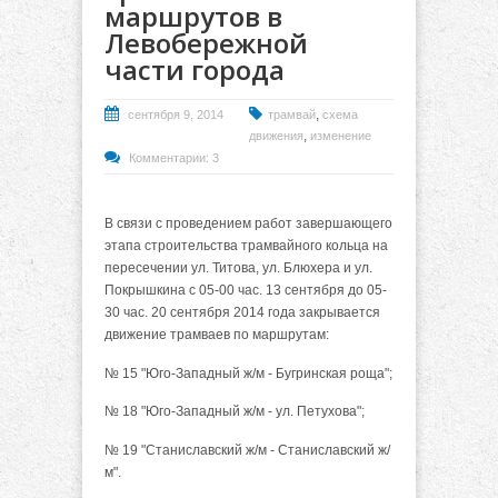
маршрутов в
Левобережной
части города
,
сентября 9, 2014
трамвай
схема
,
движения
изменение
Комментарии: 3
В связи с проведением работ завершающего
этапа строительства трамвайного кольца на
пересечении ул. Титова, ул. Блюхера и ул.
Покрышкина с 05-00 час. 13 сентября до 05-
30 час. 20 сентября 2014 года закрывается
движение трамваев по маршрутам:
№ 15 "Юго-Западный ж/м - Бугринская роща";
№ 18 "Юго-Западный ж/м - ул. Петухова";
№ 19 "Станиславский ж/м - Станиславский ж/
м".