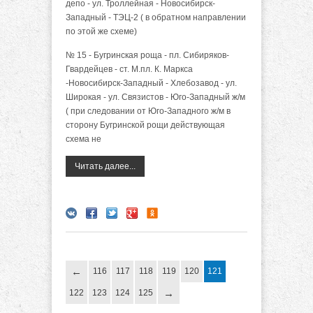
депо - ул. Троллейная - Новосибирск-
Западный - ТЭЦ-2 ( в обратном направлении
по этой же схеме)
№ 15 - Бугринская роща - пл. Сибиряков-
Гвардейцев - ст. М.пл. К. Маркса
-Новосибирск-Западный - Хлебозавод - ул.
Широкая - ул. Связистов - Юго-Западный ж/м
( при следовании от Юго-Западного ж/м в
сторону Бугринской рощи действующая
схема не
Читать далее...
116
117
118
119
120
121
122
123
124
125