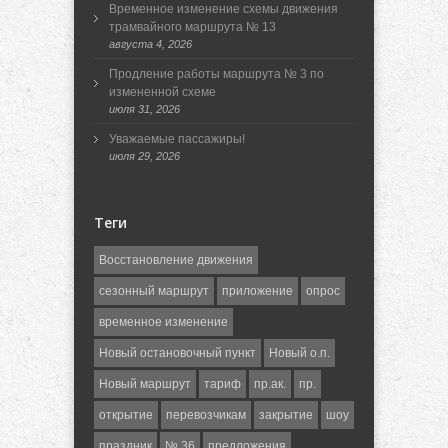
Временное изменение схемы движения
трамвайного маршрута № 13
августа 4, 2026
Продление работы маршрута № 3 по
измененной схеме
июля 31, 2026
Уважаемые пассажиры!
июля 29, 2026
Теги
Восстановление движения
сезонный маршрут
приложение
опрос
временное изменение
Новый остановочный пункт
Новый о.п.
Новый маршрут
тариф
пр.ак.
пр.
открытие
перевозчикам
закрытие
шоу
праздник
№ 36
предложения