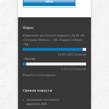
Опрос
Изменение автобусного маршрута № 94 «М.
«Площадь Маркса» – ЖК «Радуга Сибири»
- За
94.8%
(201 Голосов)
- Против
5.2%
(11 Голосов)
Перейти к голосованию
Свежие новости
Уважаемые пассажиры!
августа 6, 2026