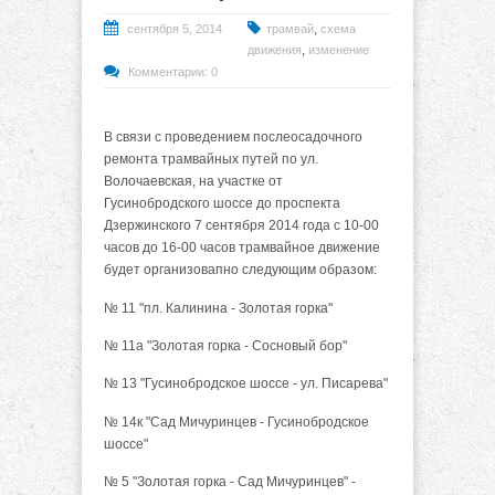
,
сентября 5, 2014
трамвай
схема
,
движения
изменение
Комментарии: 0
В связи с проведением послеосадочного
ремонта трамвайных путей по ул.
Волочаевская, на участке от
Гусинобродского шоссе до проспекта
Дзержинского 7 сентября 2014 года с 10-00
часов до 16-00 часов трамвайное движение
будет организовапно следующим образом:
№ 11 "пл. Калинина - Золотая горка"
№ 11а "Золотая горка - Сосновый бор"
№ 13 "Гусинобродское шоссе - ул. Писарева"
№ 14к "Сад Мичуринцев - Гусинобродское
шоссе"
№ 5 "Золотая горка - Сад Мичуринцев" -