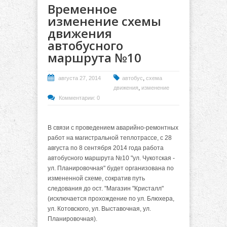
Временное
изменение схемы
движения
автобусного
маршрута №10
,
августа 27, 2014
автобус
схема
,
движения
изменение
Комментарии: 0
В связи с проведением аварийно-ремонтных
работ на магистральной теплотрассе, с 28
августа по 8 сентября 2014 года работа
автобусного маршрута №10 "ул. Чукотская -
ул. Планировочная" будет организована по
измененной схеме, сократив путь
следования до ост. "Магазин "Кристалл"
(исключается прохождение по ул. Блюхера,
ул. Котовского, ул. Выставочная, ул.
Планировочная).