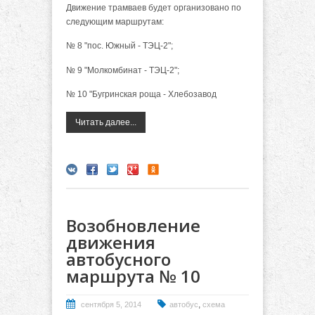
Движение трамваев будет организовано по
следующим маршрутам:
№ 8 "пос. Южный - ТЭЦ-2";
№ 9 "Молкомбинат - ТЭЦ-2";
№ 10 "Бугринская роща - Хлебозавод
Читать далее...
Возобновление
движения
автобусного
маршрута № 10
,
сентября 5, 2014
автобус
схема