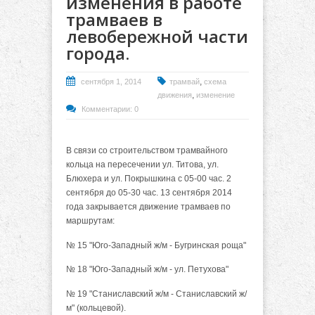
изменения в работе
трамваев в
левобережной части
города.
,
сентября 1, 2014
трамвай
схема
,
движения
изменение
Комментарии: 0
В связи со строительством трамвайного
кольца на пересечении ул. Титова, ул.
Блюхера и ул. Покрышкина с 05-00 час. 2
сентября до 05-30 час. 13 сентября 2014
года закрывается движение трамваев по
маршрутам:
№ 15 "Юго-Западный ж/м - Бугринская роща"
№ 18 "Юго-Западный ж/м - ул. Петухова"
№ 19 "Станиславский ж/м - Станиславский ж/
м" (кольцевой).