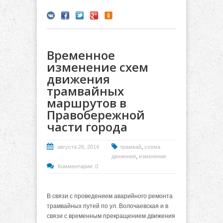
Временное
изменение схем
движения
трамвайных
маршрутов в
Правобережной
части города
,
августа 26, 2014
трамвай
схема
,
движения
изменение
Комментарии: 0
В связи с проведением аварийного ремонта
трамвайных путей по ул. Волочаевская и в
связи с временным прекращением движения