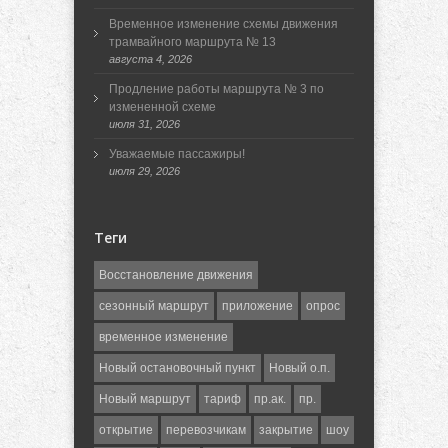
Временное изменение схемы движения
трамвайного маршрута № 13
августа 4, 2026
Продление работы маршрута № 3 по
измененной схеме
июля 31, 2026
Уважаемые пассажиры!
июля 29, 2026
Теги
Восстановление движения
сезонный маршрут
приложение
опрос
временное изменение
Новый остановочный пункт
Новый о.п.
Новый маршрут
тариф
пр.ак.
пр.
открытие
перевозчикам
закрытие
шоу