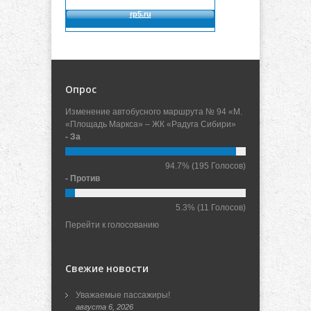
Опрос
Изменение автобусного маршрута № 94 «М.
«Площадь Маркса» – ЖК «Радуга Сибири»
- За
94.7%
(195 Голосов)
- Против
5.3%
(11 Голосов)
Перейти к голосованию
Свежие новости
Уважаемые пассажиры!
августа 6, 2026