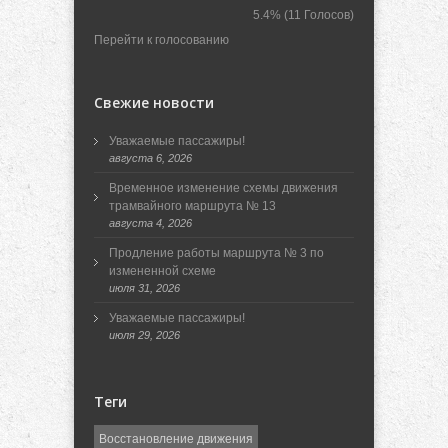
5.4%
(11 Голосов)
Перейти к голосованию
Свежие новости
Уважаемые пассажиры!
августа 6, 2026
Временное изменение схемы движения
трамвайного маршрута № 13
августа 4, 2026
Продление работы маршрута № 3 по
измененной схеме
июля 31, 2026
Уважаемые пассажиры!
июля 29, 2026
Теги
Восстановление движения