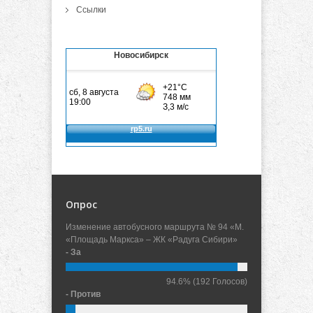
Ссылки
Новосибирск
Опрос
Изменение автобусного маршрута № 94 «М.
«Площадь Маркса» – ЖК «Радуга Сибири»
- За
94.6%
(192 Голосов)
- Против