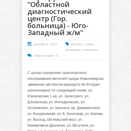
"Областной
диагностический
центр (Гор.
больница) - Юго-
Западный ж/м"
,
декабря 8, 2014
автобус
схема
,
движения
изменение
Комментарии: 5
С целью улучшения транспортного
обслуживания жителей города Новосибирска
движение автобусов маршрута № 44 будет
организовано по следующей схеме: ул.
Клиническая 1-ая, ул. Залесского, ул.
Д.Ковальчук, ул. Ипподромская, ул.
Островского, ул. Красина, пр. Дзержинского,
ул. Кошурникова, ул. Б. Богаткова, ул. Кирова,
ул. Восход, Октябрьский мост, ул.
Немировича-Данченко, ул. Ватутина, ул.