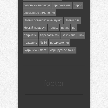
сезонный маршрут
приложение
опрос
временное изменение
Новый остановочный пункт
Новый о.п.
Новый маршрут
тариф
пр.ак.
пр.
открытие
перевозчикам
закрытие
шоу
праздник
№ 36
предложения
Бугринский мост
маршрутное такси
footer