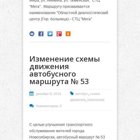
Мира, ул. Аникина, ул. Тюменская, "СТЦ
"Мега". Маршруту присваивается
наименование "Областной диагностический
центр (Гор. больница) - СТЦ "Мега"
Изменение схемы
движения
автобусного
маршрута № 53
,
декабря 8, 2014
автобус
схема
,
движения
изменение
Комментарии: 0
С целью улучшения транспортного
обслуживания жителей города
Новосибирска, автобусный маршрут № 53