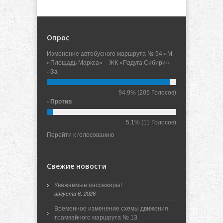
Опрос
Изменение автобусного маршрута № 94 «М.
«Площадь Маркса» – ЖК «Радуга Сибири»
- За
94.9%
(205 Голосов)
- Против
5.1%
(11 Голосов)
Перейти к голосованию
Свежие новости
Уважаемые пассажиры!
августа 6, 2026
Временное изменение схемы движения
трамвайного маршрута № 13