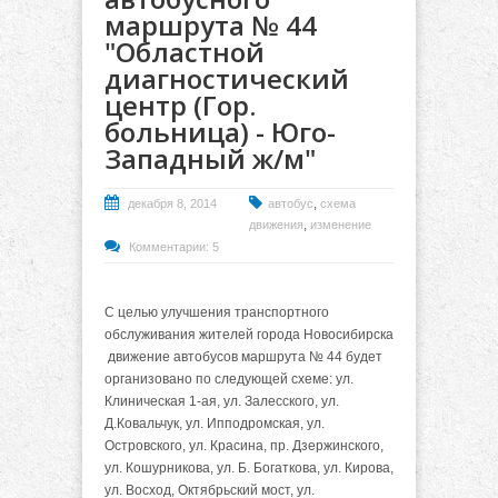
маршрута № 44
"Областной
диагностический
центр (Гор.
больница) - Юго-
Западный ж/м"
,
декабря 8, 2014
автобус
схема
,
движения
изменение
Комментарии: 5
С целью улучшения транспортного
обслуживания жителей города Новосибирска
движение автобусов маршрута № 44 будет
организовано по следующей схеме: ул.
Клиническая 1-ая, ул. Залесского, ул.
Д.Ковальчук, ул. Ипподромская, ул.
Островского, ул. Красина, пр. Дзержинского,
ул. Кошурникова, ул. Б. Богаткова, ул. Кирова,
ул. Восход, Октябрьский мост, ул.