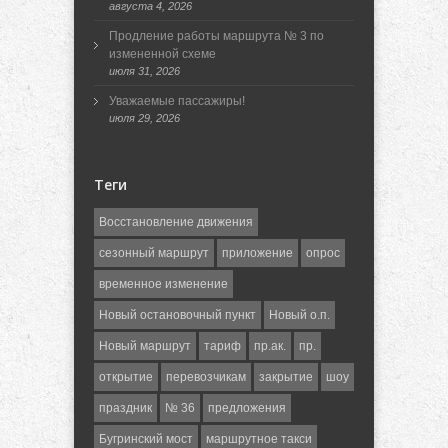
августа 4, 2026
Продление работы маршрута № 3 по
измененной схеме
июля 31, 2026
Уважаемые пассажиры!
июля 29, 2026
Теги
Восстановление движения
сезонный маршрут
приложение
опрос
временное изменение
Новый остановочный пункт
Новый о.п.
Новый маршрут
тариф
пр.ак.
пр.
открытие
перевозчикам
закрытие
шоу
праздник
№ 36
предложения
Бугринский мост
маршрутное такси