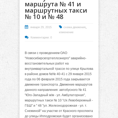
маршрута № 41 и
маршрутных такси
№ 10 и № 48
,
января 29, 2015
схема движения
изменение
Комментарии: 0
В связи с проведением ОАО
"Новосибирскгортеплоэнерго" аварийно-
восстановительных работ на
внутриквартальной трассе по улице Крылова
в районе домов №№ 40-41 с 29 января 2015
года по 06 февраля 2015 года закрывается
движение транспорта. Движение маршрутов
данного направления: автобусного № 41
"Юго-Западный ж/м - ул. Амбулаторная",
маршрутных такси № 10 "с/х Левобережный -
ГБШ" и " 48 "ул. Железнодорожная - ул. т.
Снежиной" на участке от Красного проспекта
до улицы Ипподромская будет организовано