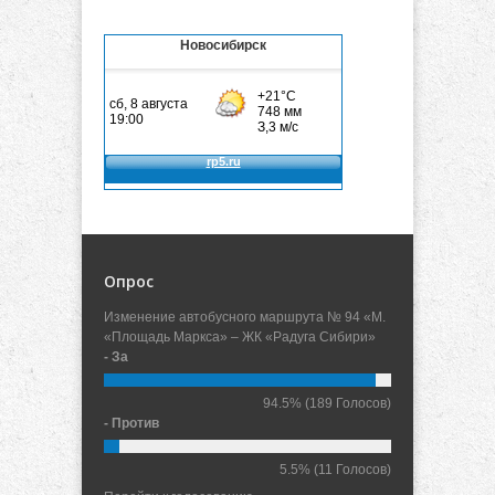
Новосибирск
Опрос
Изменение автобусного маршрута № 94 «М.
«Площадь Маркса» – ЖК «Радуга Сибири»
- За
94.5%
(189 Голосов)
- Против
5.5%
(11 Голосов)