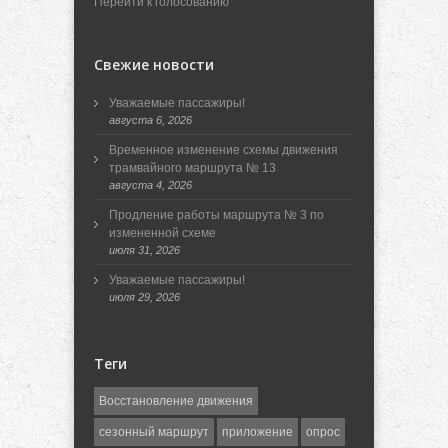
Перейти к голосованию
Свежие новости
Уважаемые пассажиры!
августа 6, 2026
Временное изменение схемы движения
трамвайного маршрута № 13
августа 4, 2026
Продление работы маршрута № 3 по
измененной схеме
июля 31, 2026
Уважаемые пассажиры!
июля 29, 2026
Теги
Восстановление движения
сезонный маршрут
приложение
опрос