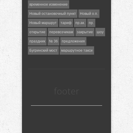
временное изменение
Новый остановочный пункт
Новый о.п.
Новый маршрут
тариф
пр.ак.
пр.
открытие
перевозчикам
закрытие
шоу
праздник
№ 36
предложения
Бугринский мост
маршрутное такси
footer