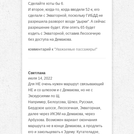
Сделайте хоты бы 6.
И второе, когда-то, когда вводили 52-к, его
сделали с Экваторной, поскольку ГИБДД не
разрешила разворот возде "дырки". А сейчас
разрешение будет. Или опять 65 будет
ездить с Экваторной, оставив Лесосечную
без доступа на Демакова.
комментарий к
"Уважаемые пассажиры!"
Светлана
июля 14, 2022
Для НЕ очень нужен маршрут связывающий
НЕ и со шлюзом и с Демакова, но не с
Экскурсиями по Щ.
Например, Белоусова, Шлюз, Русская,
Бердское шоссе, Лесосечная, Экваторная,
далее через ИКЭМ на Демакова, через
Арбузова. Возможен вариант окончания
маршрута не в конце Демакова, а продлить
его и закольцевать к Эдему: Кутателадзе,