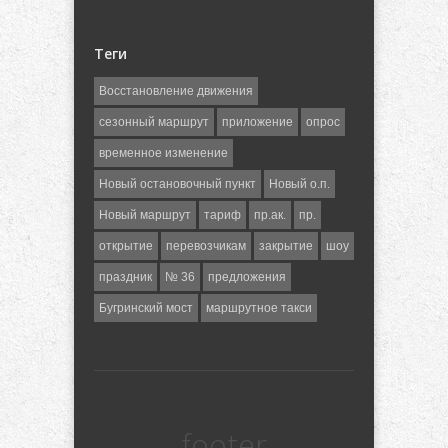
Теги
Восстановление движения
сезонный маршрут
приложение
опрос
временное изменение
Новый остановочный пункт
Новый о.п.
Новый маршрут
тариф
пр.ак.
пр.
открытие
перевозчикам
закрытие
шоу
праздник
№ 36
предложения
Бугринский мост
маршрутное такси
footer