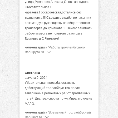
улицы,Урманова,Аникина,Олово заводская,
Обогатительная,С.
картаева,Гэсстроевская,остались без
транспорта!!!! Съездить в рабочие часы пик
рекомендую руководству на общественном
транспорте до Урманова,1. Нечего занимать
рабочим места не понимая разницы в
Бургинке и С-Чемском!
комментарий к
"Работа троллейбусного
маршрута № 15к"
Светлана
августа 9, 2024
Убедительная просьба, оставить
действующий троллейбус 15К после
завершения ремонтных работ трамвайных
путей. Два транспорта по ул.Мира это очень
МАЛО.
комментарий к
"Временный троллейбусный
маршрут № 15к"