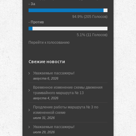
- За
94.9%
(205 Голосов)
- Против
5.1%
(11 Голосов)
Перейти к голосованию
Свежие новости
Уважаемые пассажиры!
августа 6, 2026
Временное изменение схемы движения
трамвайного маршрута № 13
августа 4, 2026
Продление работы маршрута № 3 по
измененной схеме
июля 31, 2026
Уважаемые пассажиры!
июля 29, 2026