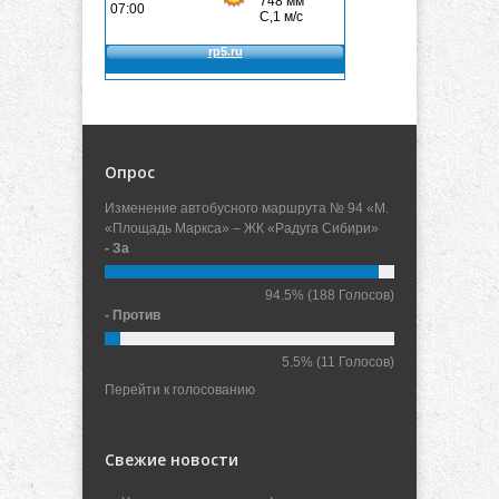
Опрос
Изменение автобусного маршрута № 94 «М.
«Площадь Маркса» – ЖК «Радуга Сибири»
- За
94.5%
(188 Голосов)
- Против
5.5%
(11 Голосов)
Перейти к голосованию
Свежие новости