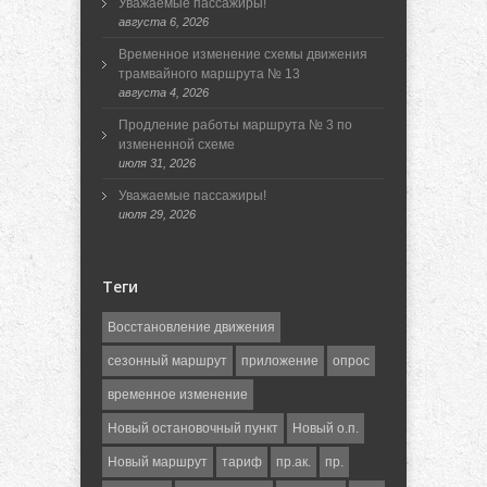
Уважаемые пассажиры!
августа 6, 2026
Временное изменение схемы движения
трамвайного маршрута № 13
августа 4, 2026
Продление работы маршрута № 3 по
измененной схеме
июля 31, 2026
Уважаемые пассажиры!
июля 29, 2026
Теги
Восстановление движения
сезонный маршрут
приложение
опрос
временное изменение
Новый остановочный пункт
Новый о.п.
Новый маршрут
тариф
пр.ак.
пр.