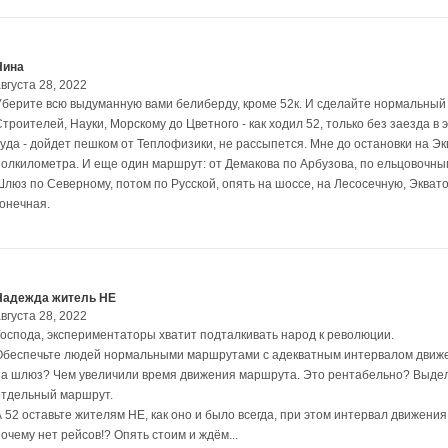
Нина
вгуста 28, 2022
Уберите всю выдуманную вами белиберду, кроме 52к. И сделайте нормальный
троителей, Науки, Морскому до Цветного - как ходил 52, только без заезда в 
туда - дойдет пешком от Теплофизики, не рассыпется. Мне до остановки на Э
полкилометра. И еще один маршрут: от Демакова по Арбузова, по ельцовочны
люз по Северному, потом по Русской, опять на шоссе, на Лесосечную, Экваторн
конечная.
Надежда житель НЕ
вгуста 28, 2022
Господа, экспериментаторы хватит подталкивать народ к революции.
Обеспечьте людей нормальными маршрутами с адекватным интервалом движен
на шлюз? Чем увеличили время движения маршрута. Это рентабельно? Выдел
отдельный маршрут.
А 52 оставьте жителям НЕ, как оно и было всегда, при этом интервал движения
очему нет рейсов!? Опять стоим и ждём...