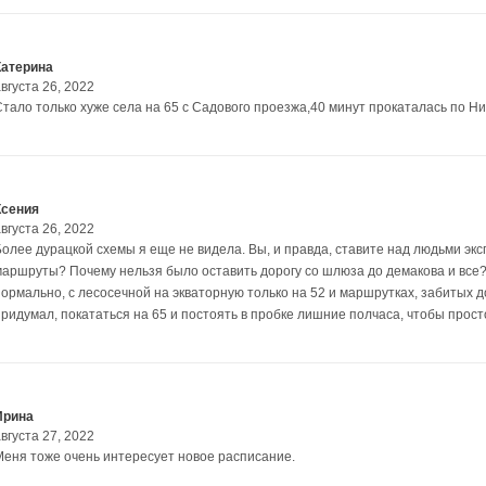
Катерина
вгуста 26, 2022
Стало только хуже села на 65 с Садового проезжа,40 минут прокаталась по Н
Ксения
вгуста 26, 2022
Более дурацкой схемы я еще не видела. Вы, и правда, ставите над людьми эк
маршруты? Почему нельзя было оставить дорогу со шлюза до демакова и все?
нормально, с лесосечной на экваторную только на 52 и маршрутках, забитых 
придумал, покататься на 65 и постоять в пробке лишние полчаса, чтобы прос
Ирина
вгуста 27, 2022
Меня тоже очень интересует новое расписание.