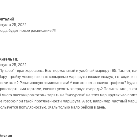
Виталий
вгуста 25, 2022
Когда будет новое расписание?!!
Житель НЕ
вгуста 25, 2022
"Лучшее" - враг хорошего.. Был нормальный и удобный маршрут 65. Так нет, н
Пару- тройку месяцев новые кольцевые маршруты возили воздух, т.е. ходили 
посчитали? Ревизионную комиссию вам! У вас что нет анализа трафика? Куда
транспортными картами, спешит уехать в первую очередь? Поликлиника, льгот
И много пассажиров готовы терять на "экскурсию" на этих маршрутах час-пол
не говорю при такой протяженности маршрута. А вот, например, частный марш
пользуется популярностью. Жаль только мало рейсов в день.
Михаил