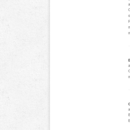
а
а
а