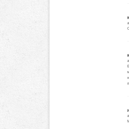
а
а
а