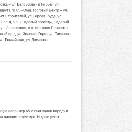
вка – ул. Белоусова» и № 65а «ул.
шрута № 65 «Общ. торговый центр – ул.
кт Строителей, ул. Героев Труда, ул.
вый пр-д, о.п. «Садовый проезд», Садовый
, ул. Лесосечная, о.п. «Нижняя Ельцовка»,
вый пр-д, ул. Зеленая Горка, ул. Тимакова,
ул. Российская, ул. Демакова.
сегда например 65 А был полон народу и
ая лишних пересадок. И даже уехать