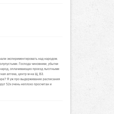
ачали экспериментировать над народом.
полупустыми. Господа чиновники, убытки
 народ, оплачивающих проезд льготными
ная аптека, центр м-на Щ, ВЗ.
тора? Я уж про выдерживание расписания
рут 52к очень неплохо просчитан и