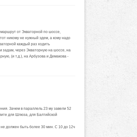
 маршрут от Экваторной по шоссе,
этот никому не нужный эдем, а кому надо
кваторной каждый раз ходить
м задам, через Экваторную на шоссе, на
ую, (и т.д.), на Арбузова и Демакова -
ия. Зачем в параллель 23 му завели 52
ите для Шлюза, для Балтийской
 не должен быть более 30 мин. С 10 до 12ч