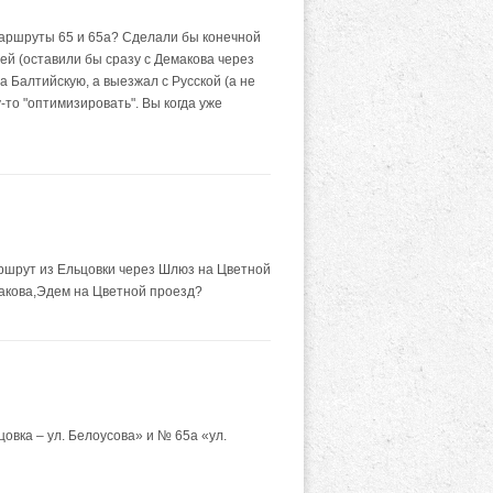
маршруты 65 и 65а? Сделали бы конечной
ей (оставили бы сразу с Демакова через
 Балтийскую, а выезжал с Русской (а не
-то "оптимизировать". Вы когда уже
ршрут из Ельцовки через Шлюз на Цветной
макова,Эдем на Цветной проезд?
вка – ул. Белоусова» и № 65а «ул.