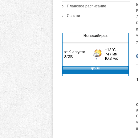
Плановое расписание
Ссылки
Э
Р
п
у
Новосибирск
у
а