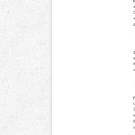
а
ч
а