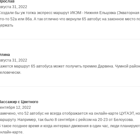
Ярослав
вгуста 31, 2022
Создали бы уж тогжа экспресс маршрут ИКЭМ - Нижняя Ельцовка (Экваторная 
то-то 52а или 86а. А так отлично что вернули 65 автобус на законное место п
держать
Элина
вгуста 31, 2022
Кажется маршрут 65 автобуса может получить премию Дарвина. Чумной район 
человечески.
Пассажир с Цветного
сентября 12, 2022
Замечено, что 52 автобус не всегда отображается на онлайн-карте ЦУГАЭТ, но
маршруту. Например, так было 8 сентября с рейсом на 20-23 от Белоусова.
В такое позднее время и когда интервал движения в один час, люди планируют
онлайн-карте.