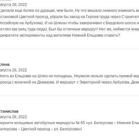
вгуста 26, 2022
Сделали еще более по дурацки, чем было. Ну что мешало немного изменить 
остановкой Цветной проезд, убрали бы заезд на Героев труда через Строител
Российскую на Арбузова). И на Шлюзы чтобы заворачивал с Бердского шоссе на
петлял как заяц туда-сюда). Был бы отличные маршрут! Нет же, неймется кому
прекратите эксперименты над жителями Нижней Ельцовки ставить?
Елена
вгуста 26, 2022
Опять из Ельцовки на Шлюз не попадешь. Неужели нельзя сделать прямой ма
проезд с конечной на Демакова. И маршрут с Экваторной через Арбузова, Де
Станислав
вгуста 26, 2022
Верните кольцевые автобусные маршруты № 65 «ул. Белоусова – Нижняя Ельцо
Белоусова – Цветной проезд – ул. Белоусова»!