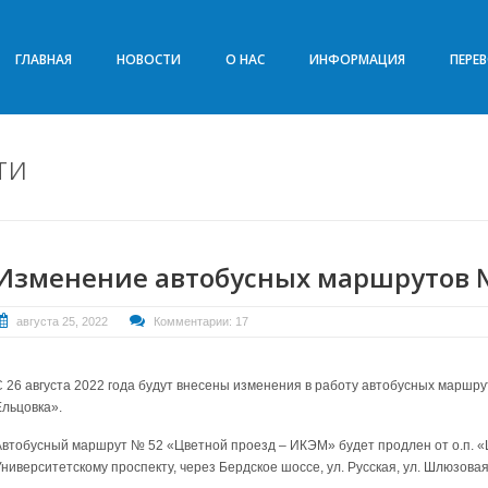
ГЛАВНАЯ
НОВОСТИ
О НАС
ИНФОРМАЦИЯ
ПЕРЕ
ти
Изменение автобусных маршрутов № 
августа 25, 2022
Комментарии: 17
С 26 августа 2022 года будут внесены изменения в работу автобусных марш
Ельцовка».
Автобусный маршрут № 52 «Цветной проезд – ИКЭМ» будет продлен от о.п. «
ниверситетскому проспекту, через Бердское шоссе, ул. Русская, ул. Шлюзовая,