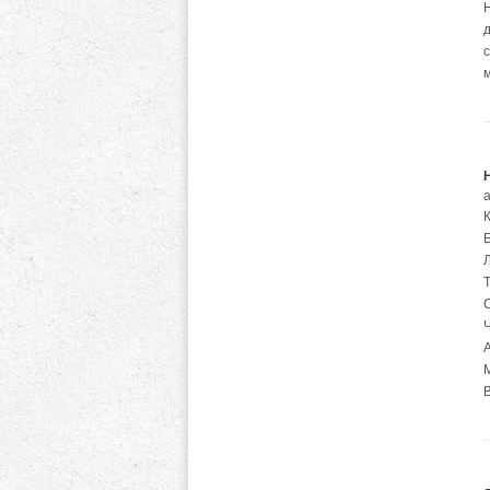
а
Л
С
А