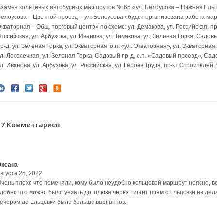
Взамен кольцевых автобусных маршрутов № 65 «ул. Белоусова – Нижняя Ельцо
Белоусова – Цветной проезд – ул. Белоусова» будет организована работа мар
кваторная – Общ. торговый центр» по схеме: ул. Демакова, ул. Российская, пр-
оссийская, ул. Арбузова, ул. Иванова, ул. Тимакова, ул. Зеленая Горка, Садо
р-д, ул. Зеленая Горка, ул. Экваторная, о.п. «ул. Экваторная», ул. Экваторная
л. Лесосечная, ул. Зеленая Горка, Садовый пр-д, о.п. «Садовый проезд», Садо
л. Иванова, ул. Арбузова, ул. Российская, ул. Героев Труда, пр-кт Строителей, 
17 Комментариев
Оксана
вгуста 25, 2022
Очень плохо что поменяли, кому было неудобно кольцевой маршрут неясно, в
удобно что можно было уехать до шлюза через Гигант прям с Ельцовки не дел
вечером до Ельцовки было больше вариантов.