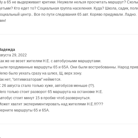
Ну а 65 не выдерживает критики. Неужели нельзя просчитать маршрут? Сколь
детьми? Кто едет то? Социальная группа населения. Куда? Школа, садик, пол
социальный центр.. Все по пути следования 65 авт. Коряво придумали. Ладно
мин!
Надежда
вгуста 29, 2022
Как же не везет жителям Н.Е. с автобусными маршрутами.
Были продуманные маршруты 65 и 65А. Они были востребованны. Народ привы
егко было уехать сразу на шлюз, Щ, верх зону.
Так нет, "оптимизаторам" неймется.
 26 августа стало только хуже, автобусов меньше (!?).
Чего только стоит разворот 65 маршрута на остановке Н.Е.
втобус стоит минут 15 в пробке чтоб развернуться.
Может хватит экспериментировать над жителями Н.Е.!!!???
Верните маршруты 65 и 65А.