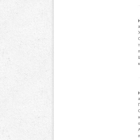
а
С
Ш
а
п