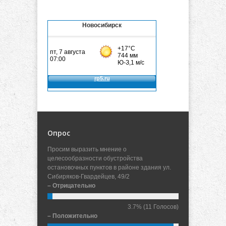
Новосибирск
Опрос
Просим выразить мнение о
целесообразности обустройства
остановочных пунктов в районе здания ул.
Сибиряков-Гвардейцев, 49/2
– Отрицательно
3.7%
(11 Голосов)
– Положительно