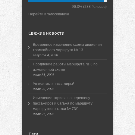
96.3%
(288 Голосов)
Перейти к голосованию
Свежие новости
Временное изменение схемы движения
трамвайного маршрута № 13
августа 4, 2026
Продление работы маршрута № 3 по
измененной схеме
июля 31, 2026
Уважаемые пассажиры!
июля 29, 2026
Изменение тарифа на перевозку
пассажиров и багажа по маршруту
маршрутного такси № 73/1
июля 27, 2026
Теги