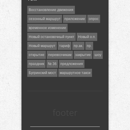
Восстановление движения
сезонный маршрут
приложение
опрос
временное изменение
Новый остановочный пункт
Новый о.п.
Новый маршрут
тариф
пр.ак.
пр.
открытие
перевозчикам
закрытие
шоу
праздник
№ 36
предложения
Бугринский мост
маршрутное такси
footer