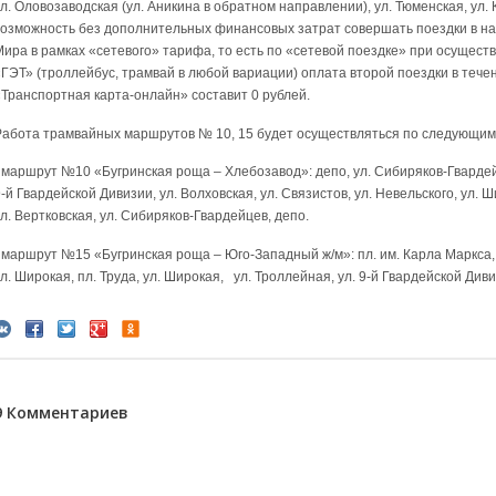
ул. Оловозаводская (ул. Аникина в обратном направлении), ул. Тюменская, ул
возможность без дополнительных финансовых затрат совершать поездки в на
Мира в рамках «сетевого» тарифа, то есть по «сетевой поездке» при осущес
«ГЭТ» (троллейбус, трамвай в любой вариации) оплата второй поездки в тече
«Транспортная карта-онлайн» составит 0 рублей.
Работа трамвайных маршрутов № 10, 15 будет осуществляться по следующим
- маршрут №10 «Бугринская роща – Хлебозавод»: депо, ул. Сибиряков-Гвардейце
-й Гвардейской Дивизии, ул. Волховская, ул. Связистов, ул. Невельского, ул. 
л. Вертковская, ул. Сибиряков-Гвардейцев, депо.
 маршрут №15 «Бугринская роща – Юго-Западный ж/м»: пл. им. Карла Маркса, у
л. Широкая, пл. Труда, ул. Широкая, ул. Троллейная, ул. 9-й Гвардейской Диви
9 Комментариев