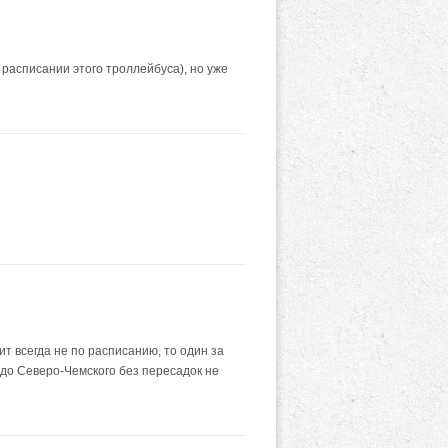
в расписании этого троллейбуса), но уже
т всегда не по расписанию, то один за
а до Северо-Чемского без пересадок не