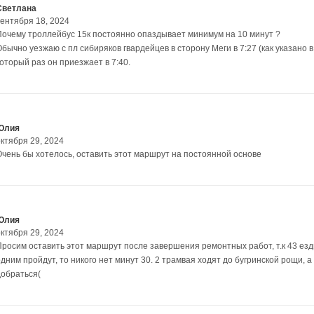
Светлана
сентября 18, 2024
Почему троллейбус 15к постоянно опаздывает минимум на 10 минут ?
бычно уезжаю с пл сибиряков гвардейцев в сторону Меги в 7:27 (как указано 
оторый раз он приезжает в 7:40.
Юлия
октября 29, 2024
Очень бы хотелось, оставить этот маршрут на постоянной основе
Юлия
октября 29, 2024
Просим оставить этот маршрут после завершения ремонтных работ, т.к 43 езди
одним пройдут, то никого нет минут 30. 2 трамвая ходят до бугринской рощи, 
добраться(