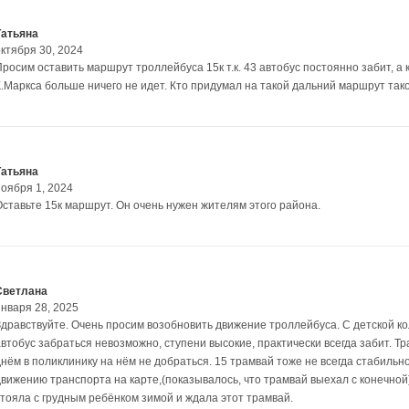
Татьяна
октября 30, 2024
росим оставить маршрут троллейбуса 15к т.к. 43 автобус постоянно забит, а к
К.Маркса больше ничего не идет. Кто придумал на такой дальний маршрут тако
Татьяна
ноября 1, 2024
Оставьте 15к маршрут. Он очень нужен жителям этого района.
Светлана
января 28, 2025
Здравствуйте. Очень просим возобновить движение троллейбуса. С детской ко
автобус забраться невозможно, ступени высокие, практически всегда забит. Тр
днём в поликлинику на нём не добраться. 15 трамвай тоже не всегда стабильно
движению транспорта на карте,(показывалось, что трамвай выехал с конечной),
стояла с грудным ребёнком зимой и ждала этот трамвай.