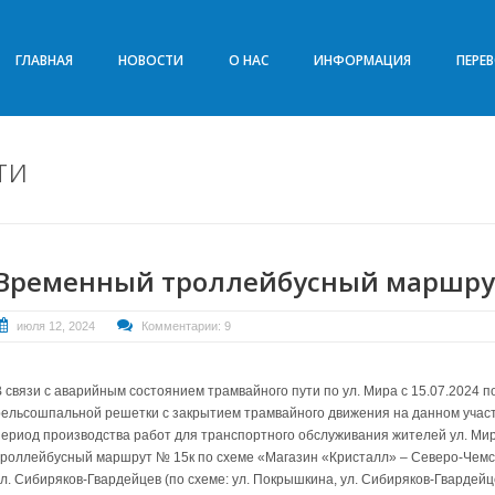
ГЛАВНАЯ
НОВОСТИ
О НАС
ИНФОРМАЦИЯ
ПЕРЕ
ти
Временный троллейбусный маршру
июля 12, 2024
Комментарии: 9
В связи с аварийным состоянием трамвайного пути по ул. Мира с 15.07.2024 п
рельсошпальной решетки с закрытием трамвайного движения на данном участк
период производства работ для транспортного обслуживания жителей ул. Ми
троллейбусный маршрут № 15к по схеме «Магазин «Кристалл» – Северо-Чемск
ул. Сибиряков-Гвардейцев (по схеме: ул. Покрышкина, ул. Сибиряков-Гвардейце