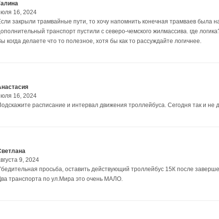
Галина
июля 16, 2024
Если закрыли трамвайные пути, то хочу напомнить конечная трамваев была н
дополнительный транспорт пустили с северо-чемского жилмассива. где логик
ы когда делаете что то полезное, хотя бы как то рассуждайте логичнее.
Анастасия
июля 16, 2024
Подскажите расписание и интервал движения троллейбуса. Сегодня так и не 
Светлана
вгуста 9, 2024
Убедительная просьба, оставить действующий троллейбус 15К после заверш
Два транспорта по ул.Мира это очень МАЛО.