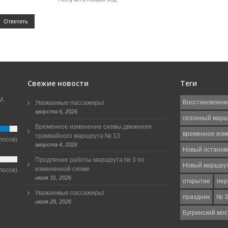
Ответить
Свежие новости
Теги
М.
Восстановлени
Уважаемые пассажиры!
августа 6, 2026
сезонный мар
Временное изменение схемы движения
временное изм
трамвайного маршрута № 13
лосов)
августа 4, 2026
Новый останов
Продление работы маршрута № 3 по
Новый маршру
измененной схеме
лосов)
июля 31, 2026
открытие
пер
Уважаемые пассажиры!
праздник
№ 3
июля 29, 2026
Бугринский мос