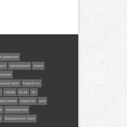
е движения
шрут
приложение
опрос
енение
очный пункт
Новый о.п.
т
тариф
пр.ак.
пр.
евозчикам
закрытие
шоу
6
предложения
т
маршрутное такси