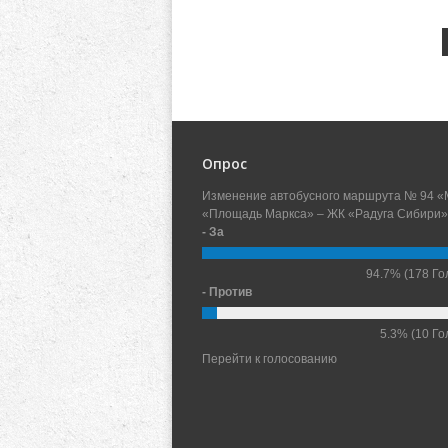
Опрос
Изменение автобусного маршрута № 94 «
«Площадь Маркса» – ЖК «Радуга Сибири»
- За
94.7%
(178 Го
- Против
5.3%
(10 Го
Перейти к голосованию