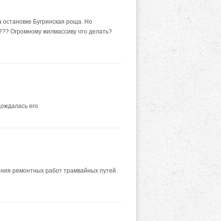
а остановке Бугринская роща. Но
а??? Огромному жилмассиву что делать?
дождалась его
ения ремонтных работ трамвайных путей.