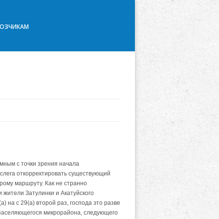
ВОЗЧИКАМ
умным с точки зрения начала
 слега откорректировать существующий
рому маршруту. Как не странно
 жители Затулинки и Акатуйского
) на с 29(а) второй раз, господа это разве
 заселяющегося микрорайона, следующего