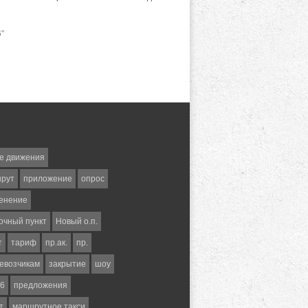
"
е движения
шрут
приложение
опрос
енение
очный пункт
Новый о.п.
т
тариф
пр.ак.
пр.
евозчикам
закрытие
шоу
6
предложения
т
маршрутное такси