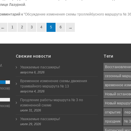
улице Лазурной.
комментарий к
"Обсуждение изменения схемы троллейбусного маршрута № 36
1
2
3
4
5
6
Свежие новости
Теги
М.
Восстановлени
Уважаемые пассажиры!
августа 6, 2026
сезонный мар
Временное изменение схемы движения
временное изм
трамвайного маршрута № 13
лосов)
августа 4, 2026
Новый останов
Продление работы маршрута № 3 по
Новый маршру
измененной схеме
лосов)
июля 31, 2026
открытие
пер
Уважаемые пассажиры!
праздник
№ 3
июля 29, 2026
Бугринский мос