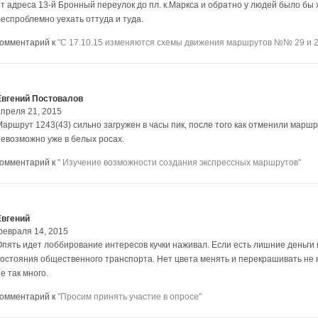
от адреса 13-й Бронный переулок до пл. к.Маркса и обратно у людей было бы 
беспроблемно уехать оттуда и туда.
комментарий к
"С 17.10.15 изменяются схемы движения маршрутов №№ 29 и 2
Евгений Постовалов
апреля 21, 2015
Маршрут 1243(43) сильно загружен в часы пик, после того как отменили маршр
невозможно уже в белых росах.
комментарий к
" Изучение возможности создания экспрессных маршрутов"
Евгений
февраля 14, 2015
Опять идет лоббирование интересов кучки наживал. Если есть лишние деньги 
остояния общественного транспорта. Нет цвета менять и перекрашивать не нуж
е так много.
комментарий к
"Просим принять участие в опросе"