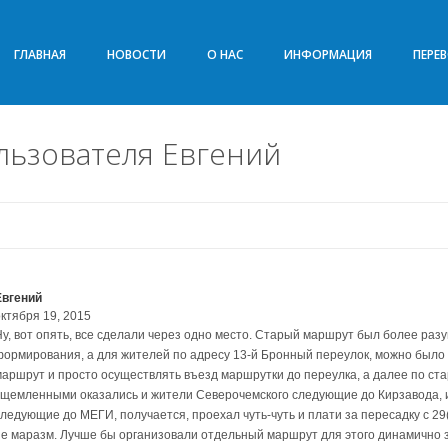
ГЛАВНАЯ
НОВОСТИ
О НАС
ИНФОРМАЦИЯ
ПЕРЕ
льзователя Евгений
Евгений
октября 19, 2015
Ну, вот опять, все сделали через одно место. Старый маршрут был более раз
формирования, а для жителей по адресу 13-й Бронный переулок, можно было
маршрут и просто осуществлять въезд маршрутки до переулка, а далее по ста
ущемленными оказались и жители Северочемского следующие до Кирзавода, и
ледующие до МЕГИ, получается, проехал чуть-чуть и плати за пересадку с 29(а
не маразм. Лучше бы организовали отдельный маршрут для этого динамично