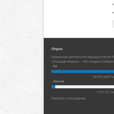
Опрос
Изменение автобусного маршрута № 94 «
«Площадь Маркса» – ЖК «Радуга Сибири»
- За
94.5%
(189 Го
- Против
5.5%
(11 Го
Перейти к голосованию