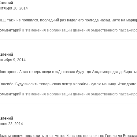
Евгений
октября 10, 2014
№11 так и не появился, последний раз видел его полгода назад. Зато на марш
комментарий к
"Изменения в организации движения общественного пассажирск
Евгений
ктября 9, 2014
Повторюсь: А как теперь люди с ж/Д вокзала будут до Академгородка добиратьс
Спасибо! Буду вносить теперь свою лепту в пробки - куплю машину. Итак долг
комментарий к
"Изменения в организации движения общественного пассажирск
Евгений
июня 23, 2014
Надо маршрут проложить от ст. метро Красного проспект по Гоголя до Вокзала