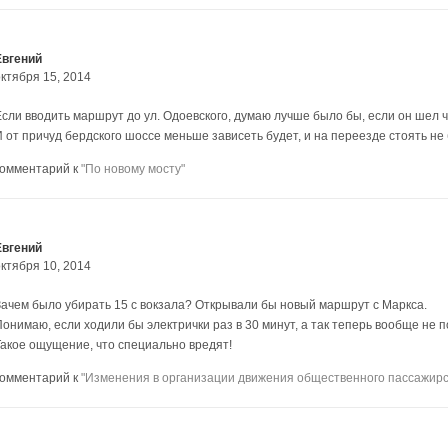
Евгений
октября 15, 2014
Если вводить маршрут до ул. Одоевского, думаю лучше было бы, если он шел ч
И от причуд бердского шоссе меньше зависеть будет, и на переезде стоять не 
комментарий к
"По новому мосту"
Евгений
октября 10, 2014
Зачем было убирать 15 с вокзала? Открывали бы новый маршрут с Маркса.
Понимаю, если ходили бы электрички раз в 30 минут, а так теперь вообще не п
Такое ощущение, что специально вредят!
комментарий к
"Изменения в организации движения общественного пассажирск