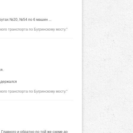
рутах №20, №54 по 6 машин ...
ого транспорта по Бугринскому мосту."
я.
о держался
ого транспорта по Бугринскому мосту."
 Главного и обратно по той же схеме до