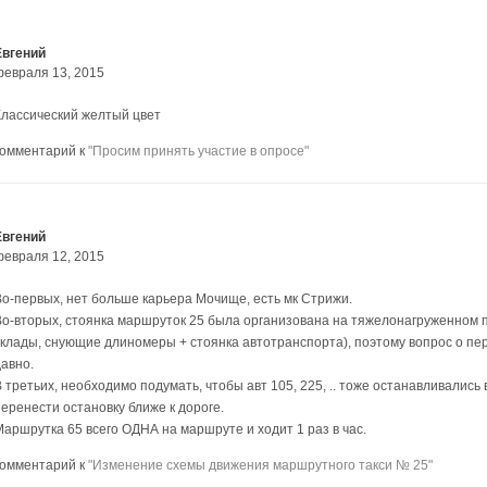
Евгений
февраля 13, 2015
Классический желтый цвет
комментарий к
"Просим принять участие в опросе"
Евгений
февраля 12, 2015
Во-первых, нет больше карьера Мочище, есть мк Стрижи.
Во-вторых, стоянка маршруток 25 была организована на тяжелонагруженном пе
склады, снующие длиномеры + стоянка автотранспорта), поэтому вопрос о пер
давно.
 третьих, необходимо подумать, чтобы авт 105, 225, .. тоже останавливались
перенести остановку ближе к дороге.
Маршрутка 65 всего ОДНА на маршруте и ходит 1 раз в час.
комментарий к
"Изменение схемы движения маршрутного такси № 25"