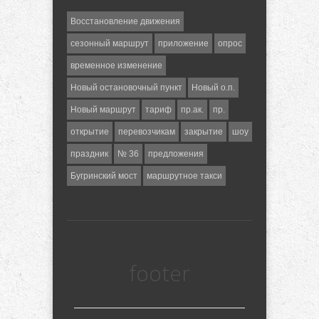
Восстановление движения
сезонный маршрут
приложение
опрос
временное изменение
Новый остановочный пункт
Новый о.п.
Новый маршрут
тариф
пр.ак.
пр.
открытие
перевозчикам
закрытие
шоу
праздник
№ 36
предложения
Бугринский мост
маршрутное такси
footer