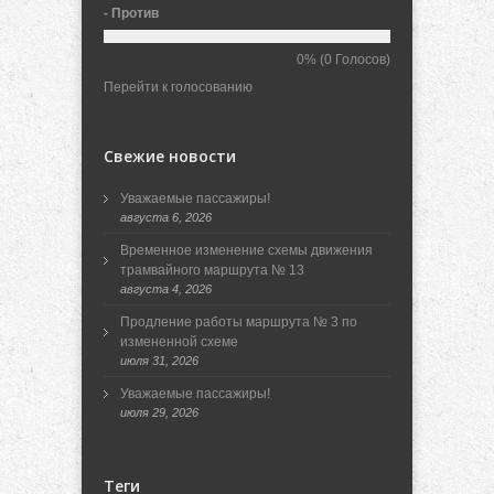
- Против
0%
(0 Голосов)
Перейти к голосованию
Свежие новости
Уважаемые пассажиры!
августа 6, 2026
Временное изменение схемы движения
трамвайного маршрута № 13
августа 4, 2026
Продление работы маршрута № 3 по
измененной схеме
июля 31, 2026
Уважаемые пассажиры!
июля 29, 2026
Теги