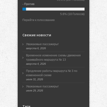
- Против
5.6%
(10 Голосов)
Перейти к голосованию
Свежие новости
Уважаемые пассажиры!
августа 6, 2026
Временное изменение схемы движения
трамвайного маршрута № 13
августа 4, 2026
Продление работы маршрута № 3 по
измененной схеме
июля 31, 2026
Уважаемые пассажиры!
июля 29, 2026
Теги