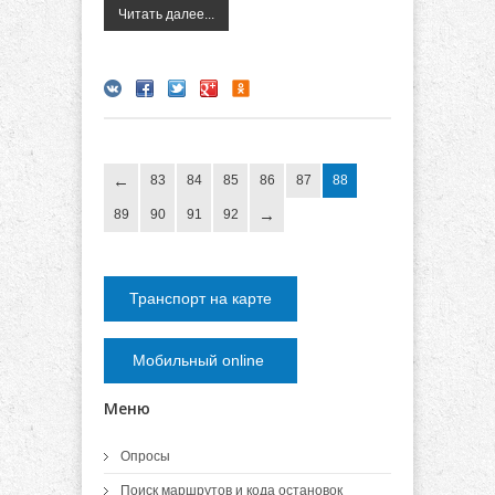
Читать далее...
83
84
85
86
87
88
89
90
91
92
Транспорт на карте
Мобильный online
Меню
Опросы
Поиск маршрутов и кода остановок