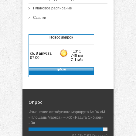
Плановое расписание
Ссылки
Новосибирск
Опрос
Изменение автобусного маршрута № 94 «М.
«Площадь Маркса» – ЖК «Радуга Сибири»
- За
94.4%
(167 Голосов)