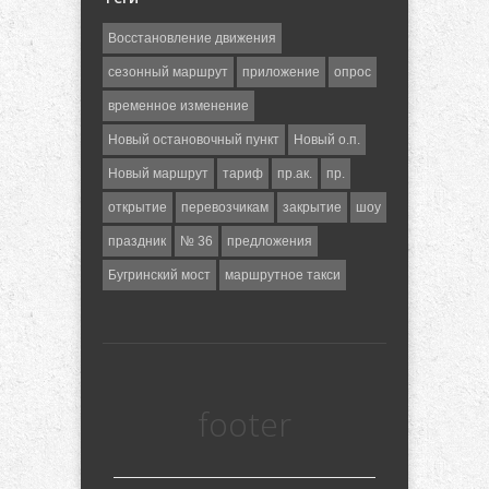
Восстановление движения
сезонный маршрут
приложение
опрос
временное изменение
Новый остановочный пункт
Новый о.п.
Новый маршрут
тариф
пр.ак.
пр.
открытие
перевозчикам
закрытие
шоу
праздник
№ 36
предложения
Бугринский мост
маршрутное такси
footer