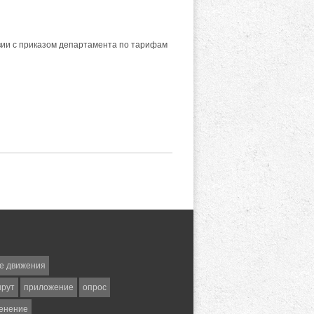
вии с приказом департамента по тарифам
е движения
шрут
приложение
опрос
енение