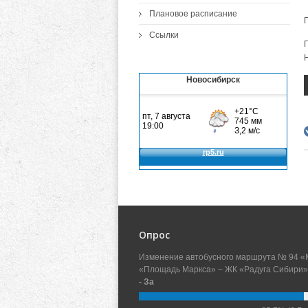
Плановое расписание
Ссылки
Новосибирск
Опрос
Изменение автобусного маршрута № 94 «
«Площадь Маркса» – ЖК «Радуга Сибири»
- За