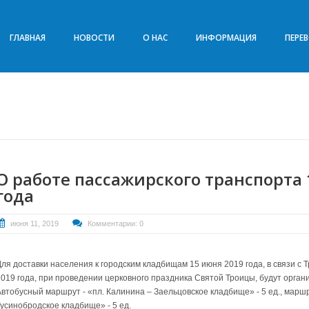
ГЛАВНАЯ
НОВОСТИ
О НАС
ИНФОРМАЦИЯ
ПЕРЕ
О работе пассажирского транспорта 
года
июня 11, 2019
Комментарии: 0
Для доставки населения к городским кладбищам 15 июня 2019 года, в связи с 
2019 года, при проведении церковного праздника Святой Троицы, будут орг
Автобусный маршрут - «пл. Калинина – Заельцовское кладбище» - 5 ед., маршр
Гусинобродское кладбище» - 5 ед.