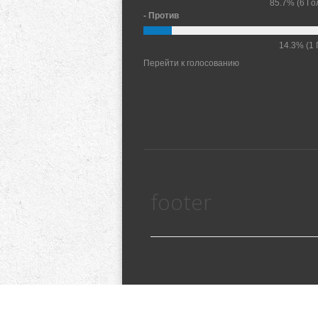
85.7%
(6 Го
- Против
14.3%
(1 
Перейти к голосованию
footer