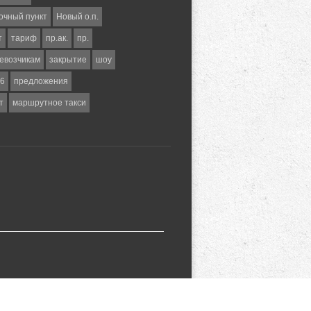
очный пункт
Новый о.п.
т
тариф
пр.ак.
пр.
евозчикам
закрытие
шоу
6
предложения
т
маршрутное такси