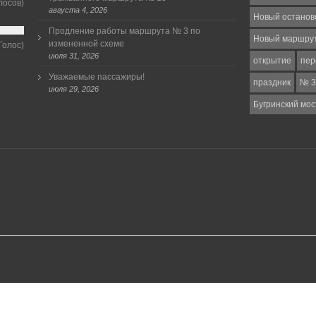
лосов)
августа 4, 2026
Новый останов
Продление работы маршрута № 3 по
Новый маршру
измененной схеме
Голос)
июля 31, 2026
открытие
пер
Уважаемые пассажиры!
праздник
№ 3
июля 29, 2026
Бугринский мос