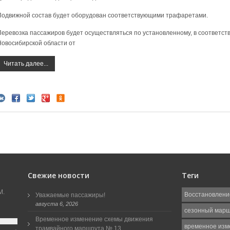
Подвижной состав будет оборудован соответствующими трафаретами.
Перевозка пассажиров будет осуществляться по установленному, в соответст
Новосибирской области от
Читать далее...
Свежие новости
Теги
М.
Восстановлени
Уважаемые пассажиры!
августа 6, 2026
сезонный мар
Временное изменение схемы движения
временное изм
трамвайного маршрута № 13