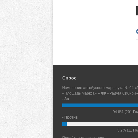
Опрос
Изменение автобусного маршрута № 94 «
«Площадь Маркса» – ЖК «Радуга Сибири»
- За
94.8%
(201 Го
- Против
5.2%
(11 Го
Перейти к голосованию