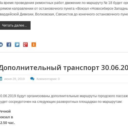
На время проведения ремонтных работ движение по маршруту № 18 будет орг
прямом направлении от остановочного пункта «Вокзал «Новосибирск-Западны
Гвардейской Дивизии, Волховская, Связистов до конечного остановочного пу
Читать далее...
Дополнительный транспорт 30.06.2
июня 28, 2019
Комментарии: 0
30.06.2019 будут организованы дополнительные маршруты городского пассаж
будет сосредоточен на следующих разворотных площадках по маршрутам:
Речной
вокзал в
2.50 час.