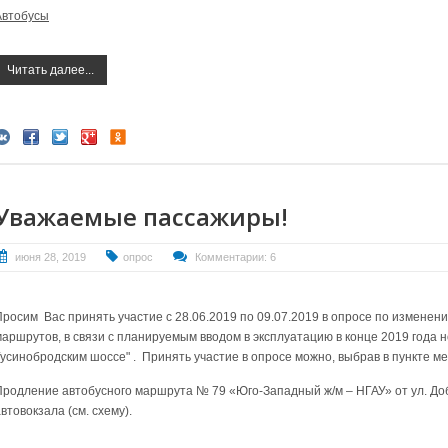
Автобусы
Читать далее...
Уважаемые пассажиры!
июня 28, 2019
опрос
Комментарии: 6
Просим Вас принять участие с 28.06.2019 по 09.07.2019 в опросе по измене
маршрутов, в связи с планируемым вводом в эксплуатацию в конце 2019 года н
Гусинобродским шоссе" . Принять участие в опросе можно, выбрав в пункте 
Продление автобусного маршрута № 79 «Юго-Западный ж/м – НГАУ» от ул. До
втовокзала (см. схему).