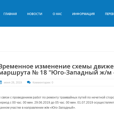
ГЛАВНАЯ
НОВОСТИ
О НАС
ИНФОРМАЦИЯ
ПЕРЕ
Временное изменение схемы движе
маршрута № 18 "Юго-Западный ж/м –
июня 28, 2019
Комментарии: 0
В связи с проведением работ по ремонту трамвайных путей по нечетной сторо
ериод с 00 час. 00 мин. 29.06.2019 до 05 час. 00 мин. 01.07.2019 осуществл
данном участке в направлении ж/м «Юго-Западный».