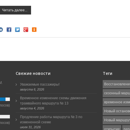
Читать далее...
Свежие новости
Теги
М.
Восстановлени
Уважаемые пассажиры!
августа 6, 2026
сезонный мар
Временное изменение схемы движения
временное изм
трамвайного маршрута № 13
лосов)
августа 4, 2026
Новый останов
Продление работы маршрута № 3 по
Новый маршру
измененной схеме
лосов)
июля 31, 2026
открытие
пер