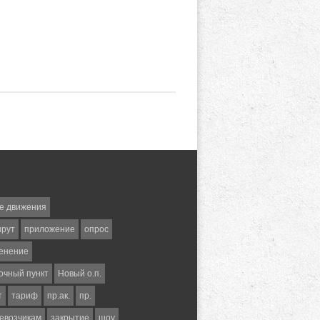
е движения
шрут
приложение
опрос
енение
очный пункт
Новый о.п.
т
тариф
пр.ак.
пр.
евозчикам
закрытие
шоу