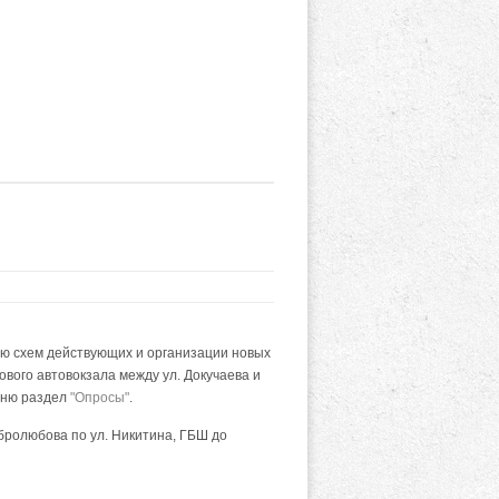
нию схем действующих и организации новых
ового автовокзала между ул. Докучаева и
меню раздел
"Опросы"
.
бролюбова по ул. Никитина, ГБШ до