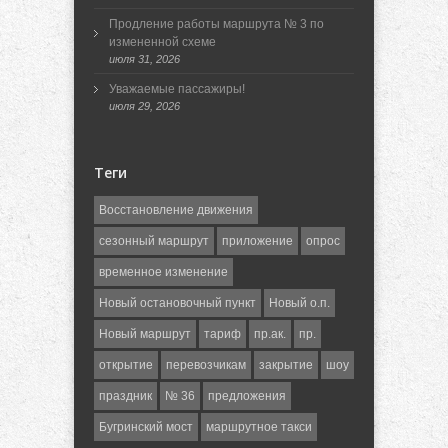
Продление работы маршрута № 3 по
измененной схеме
июля 31, 2026
Уважаемые пассажиры!
июля 29, 2026
Теги
Восстановление движения
сезонный маршрут
приложение
опрос
временное изменение
Новый остановочный пункт
Новый о.п.
Новый маршрут
тариф
пр.ак.
пр.
открытие
перевозчикам
закрытие
шоу
праздник
№ 36
предложения
Бугринский мост
маршрутное такси