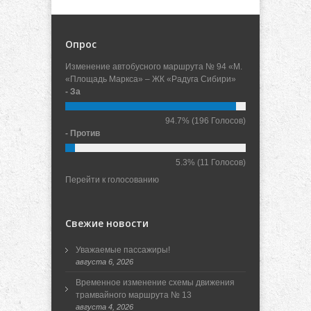
Опрос
Изменение автобусного маршрута № 94 «М.
«Площадь Маркса» – ЖК «Радуга Сибири»
- За
94.7%
(196 Голосов)
- Против
5.3%
(11 Голосов)
Перейти к голосованию
Свежие новости
Уважаемые пассажиры!
августа 6, 2026
Временное изменение схемы движения
трамвайного маршрута № 13
августа 4, 2026