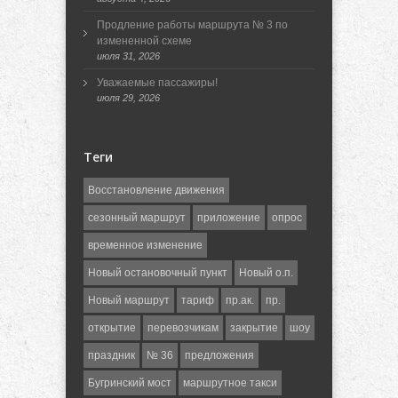
Продление работы маршрута № 3 по
измененной схеме
июля 31, 2026
Уважаемые пассажиры!
июля 29, 2026
Теги
Восстановление движения
сезонный маршрут
приложение
опрос
временное изменение
Новый остановочный пункт
Новый о.п.
Новый маршрут
тариф
пр.ак.
пр.
открытие
перевозчикам
закрытие
шоу
праздник
№ 36
предложения
Бугринский мост
маршрутное такси