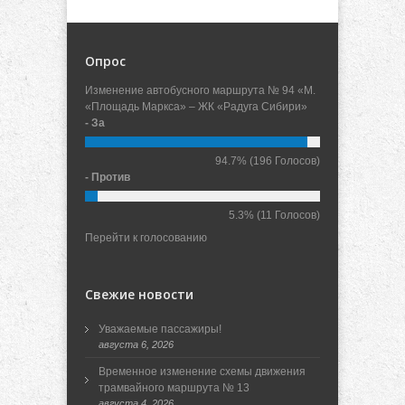
Опрос
Изменение автобусного маршрута № 94 «М.
«Площадь Маркса» – ЖК «Радуга Сибири»
- За
94.7%
(196 Голосов)
- Против
5.3%
(11 Голосов)
Перейти к голосованию
Свежие новости
Уважаемые пассажиры!
августа 6, 2026
Временное изменение схемы движения
трамвайного маршрута № 13
августа 4, 2026