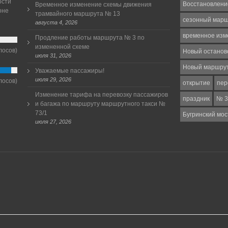
ости
Восстановлени
Временное изменение схемы движения
оне
трамвайного маршрута № 13
сезонный мар
августа 4, 2026
временное изм
Продление работы маршрута № 3 по
измененной схеме
лосов)
Новый останов
июля 31, 2026
Новый маршру
Уважаемые пассажиры!
июля 29, 2026
лосов)
открытие
пер
Изменение тарифа на перевозку пассажиров
праздник
№ 3
и багажа по маршруту маршрутного такси №
73/1
Бугринский мос
июля 27, 2026