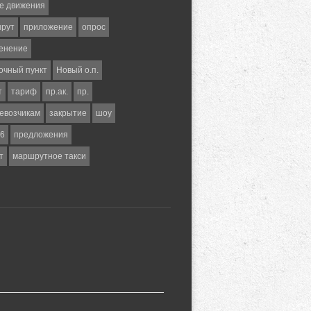
е движения
шрут
приложение
опрос
енение
очный пункт
Новый о.п.
т
тариф
пр.ак.
пр.
евозчикам
закрытие
шоу
6
предложения
т
маршрутное такси