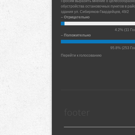
Просим выразить мнение о целесообразн
обустройства остановочных пунктов в рай
здания ул. Сибиряков-Гвардейцев, 49/2
– Отрицательно
4.2%
(11 Го
– Положительно
95.8%
(253 Го
Перейти к голосованию
footer