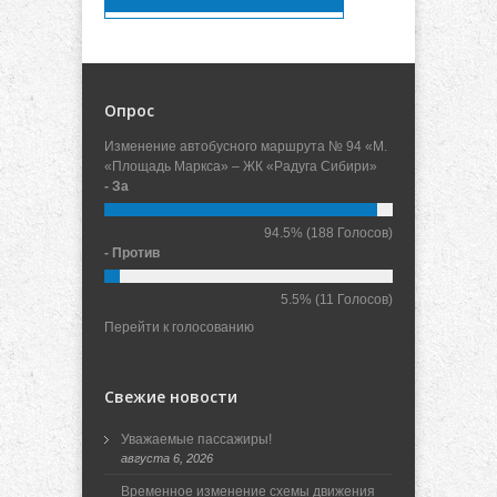
Опрос
Изменение автобусного маршрута № 94 «М.
«Площадь Маркса» – ЖК «Радуга Сибири»
- За
94.5%
(188 Голосов)
- Против
5.5%
(11 Голосов)
Перейти к голосованию
Свежие новости
Уважаемые пассажиры!
августа 6, 2026
Временное изменение схемы движения