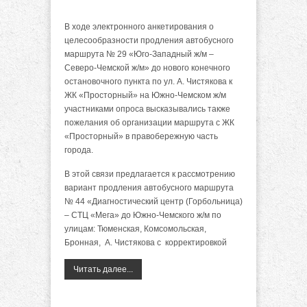
В ходе электронного анкетирования о
целесообразности продления автобусного
маршрута № 29 «Юго-Западный ж/м –
Северо-Чемской ж/м» до нового конечного
остановочного пункта по ул. А. Чистякова к
ЖК «Просторный» на Южно-Чемском ж/м
участниками опроса высказывались также
пожелания об организации маршрута с ЖК
«Просторный» в правобережную часть
города.
В этой связи предлагается к рассмотрению
вариант продления автобусного маршрута
№ 44 «Диагностический центр (Горбольница)
– СТЦ «Мега» до Южно-Чемского ж/м по
улицам: Тюменская, Комсомольская,
Бронная, А. Чистякова с корректировкой
Читать далее...