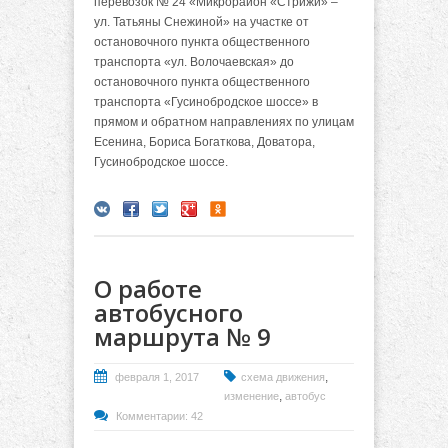
перевозок № 24 «Микрорайон «Стрижи» –
ул. Татьяны Снежиной» на участке от
остановочного пункта общественного
транспорта «ул. Волочаевская» до
остановочного пункта общественного
транспорта «Гусинобродское шоссе» в
прямом и обратном направлениях по улицам
Есенина, Бориса Богаткова, Доватора,
Гусинобродское шоссе.
О работе
автобусного
маршрута № 9
,
февраля 1, 2017
схема движения
,
изменение
автобус
Комментарии: 42