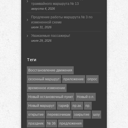
трамвайного маршрута № 13
августа 4, 2026
Продление работы маршрута № 3 по
измененной схеме
июля 31, 2026
Уважаемые пассажиры!
июля 29, 2026
Теги
Восстановление движения
сезонный маршрут
приложение
опрос
временное изменение
Новый остановочный пункт
Новый о.п.
Новый маршрут
тариф
пр.ак.
пр.
открытие
перевозчикам
закрытие
шоу
праздник
№ 36
предложения