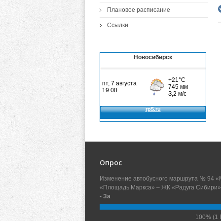
Плановое расписание
Ссылки
Новосибирск
Опрос
Изменение автобусного маршрута № 94 «
«Площадь Маркса» – ЖК «Радуга Сибири»
- За
100%
(1 