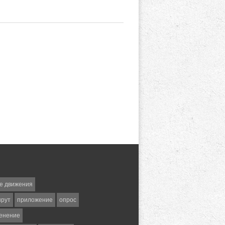
е движения
шрут
приложение
опрос
енение