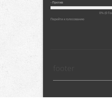
- Против
0%
(0 Го
Перейти к голосованию
footer