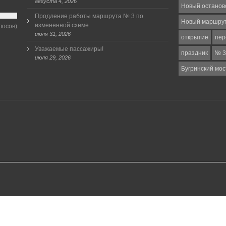
августа 4, 2026
Новый останов
Продление работы маршрута № 3 по
Новый маршру
измененной схеме
лосов)
июля 31, 2026
открытие
пер
Уважаемые пассажиры!
праздник
№ 3
июля 29, 2026
Бугринский мос