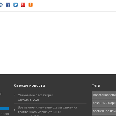
Свежие новости
Теги
М.
Восстановлени
Уважаемые пассажиры!
августа 6, 2026
сезонный мар
Временное изменение схемы движения
временное изм
трамвайного маршрута № 13
Голос)