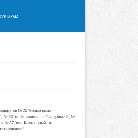
ВОЗЧИКАМ
аршрутов № 25 "Белые росы -
 № 53 "пл. Калинина - п. Гвардейский", №
и № 87 "пос. Клюквенный - пл.
нкетирование".