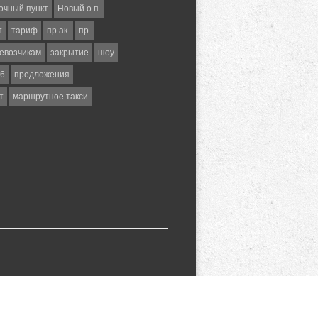
очный пункт
Новый о.п.
т
тариф
пр.ак.
пр.
евозчикам
закрытие
шоу
6
предложения
т
маршрутное такси