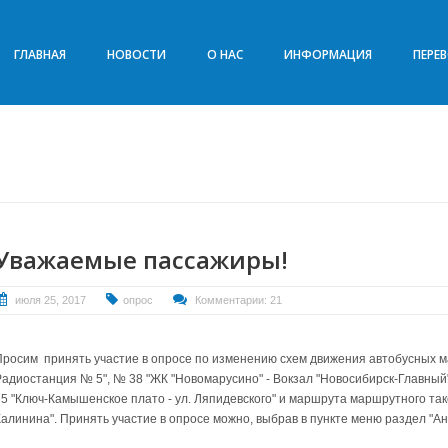
ГЛАВНАЯ
НОВОСТИ
О НАС
ИНФОРМАЦИЯ
ПЕРЕ
Уважаемые пассажиры!
июля 25, 2017
опрос
Комментарии: 21
Просим принять участие в опросе по изменению схем движения автобусных м
Радиостанция № 5", № 38 "ЖК "Новомарусино" - Вокзал "Новосибирск-Главный",
75 "Ключ-Камышенское плато - ул. Ляпидевского" и маршрута маршрутного такс
Калинина". Принять участие в опросе можно, выбрав в пункте меню раздел "А