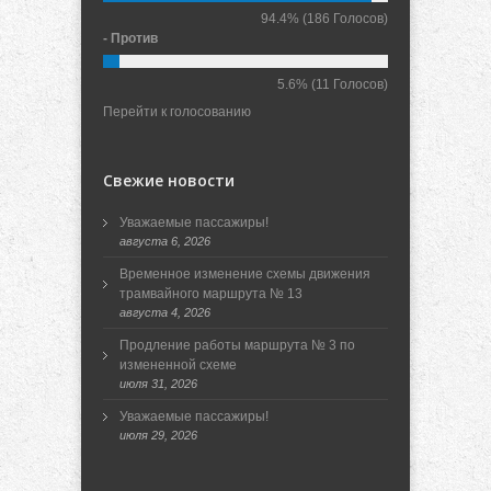
94.4%
(186 Голосов)
- Против
5.6%
(11 Голосов)
Перейти к голосованию
Свежие новости
Уважаемые пассажиры!
августа 6, 2026
Временное изменение схемы движения
трамвайного маршрута № 13
августа 4, 2026
Продление работы маршрута № 3 по
измененной схеме
июля 31, 2026
Уважаемые пассажиры!
июля 29, 2026