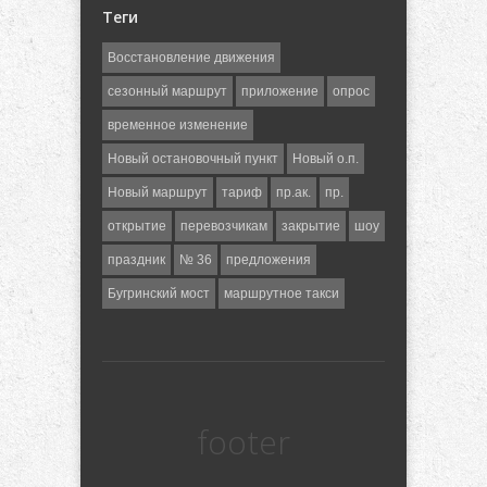
Теги
Восстановление движения
сезонный маршрут
приложение
опрос
временное изменение
Новый остановочный пункт
Новый о.п.
Новый маршрут
тариф
пр.ак.
пр.
открытие
перевозчикам
закрытие
шоу
праздник
№ 36
предложения
Бугринский мост
маршрутное такси
footer