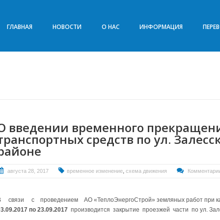
ГЛАВНАЯ
НОВОСТИ
О НАС
ИНФОРМАЦИЯ
ПЕРЕ
О введении временного прекращен
транспортных средств по ул. Залесс
районе
,
августа 28, 2017
временное изменение
схема движения
Комментарии
В связи с проведением АО «ТеплоЭнергоСтрой» земляных работ при ка
03.09.2017 по 23.09.2017
производится закрытие проезжей части по ул. Зале