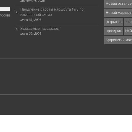
августа 4, 2026
Новый останов
Продление работы маршрута № 3 по
Новый маршру
измененной схеме
лосов)
июля 31, 2026
открытие
пер
Уважаемые пассажиры!
праздник
№ 3
июля 29, 2026
Бугринский мос