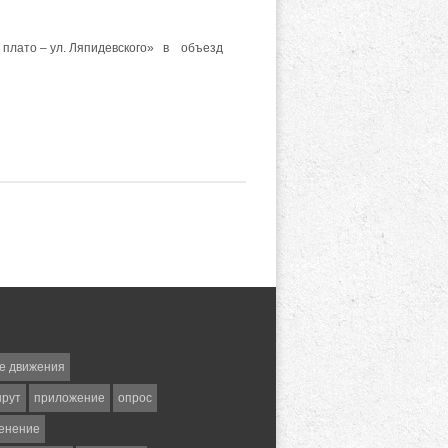
плато – ул. Ляпидевского» в объезд
е движения
шрут
приложение
опрос
енение