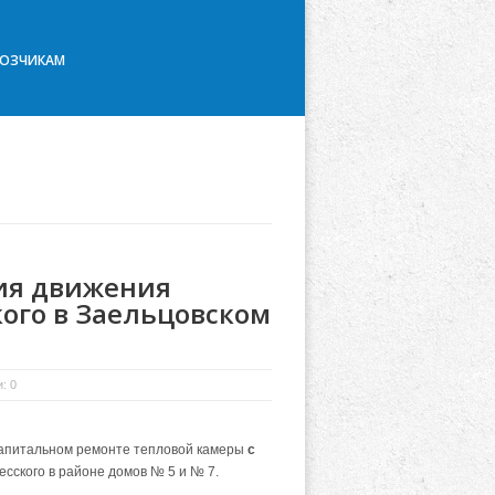
ВОЗЧИКАМ
ия движения
кого в Заельцовском
: 0
питальном ремонте тепловой камеры
с
сского в районе домов № 5 и № 7.