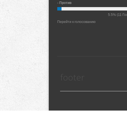
- Против
5.5%
(11 Го
Перейти к голосованию
footer