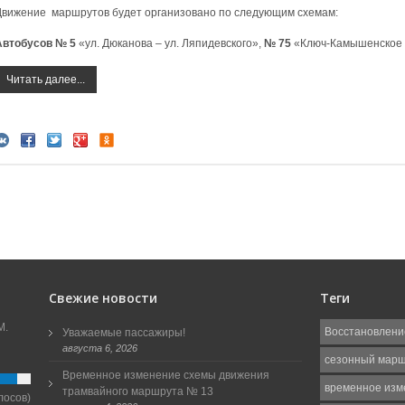
Движение маршрутов будет организовано по следующим схемам:
Автобусов № 5
«ул. Дюканова – ул. Ляпидевского»,
№ 75
«Ключ-Камышенское 
Читать далее...
Свежие новости
Теги
М.
Восстановлени
Уважаемые пассажиры!
августа 6, 2026
сезонный мар
Временное изменение схемы движения
временное изм
трамвайного маршрута № 13
лосов)