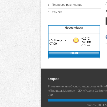
Плановое расписание
Ссылки
Новосибирск
Опрос
Изменение автобусного маршрута № 94 «
«Площадь Маркса» – ЖК «Радуга Сибири»
- За
94.5%
(188 Го