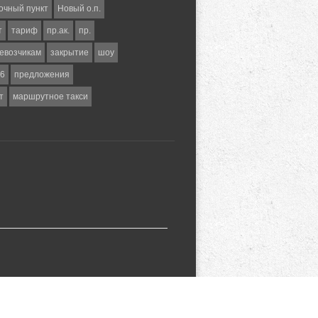
очный пункт
Новый о.п.
т
тариф
пр.ак.
пр.
евозчикам
закрытие
шоу
6
предложения
т
маршрутное такси