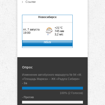
Ссылки
Новосибирск
Опрос
Изменение автобусного маршрута № 94 «М.
«Площадь Маркса» – ЖК «Радуга Сибири»
- За
100%
(2 Голосов)
- Против