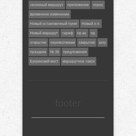
сезонный маршрут
приложение
опрос
временное изменение
Новый остановочный пункт
Новый о.п.
Новый маршрут
тариф
пр.ак.
пр.
открытие
перевозчикам
закрытие
шоу
праздник
№ 36
предложения
Бугринский мост
маршрутное такси
footer