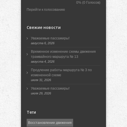
0%
(0 Голосов)
Перейти к голосованию
Свежие новости
Уважаемые пассажиры!
августа 6, 2026
Временное изменение схемы движения
трамвайного маршрута № 13
августа 4, 2026
Продление работы маршрута № 3 по
измененной схеме
июля 31, 2026
Уважаемые пассажиры!
июля 29, 2026
Теги
Восстановление движения