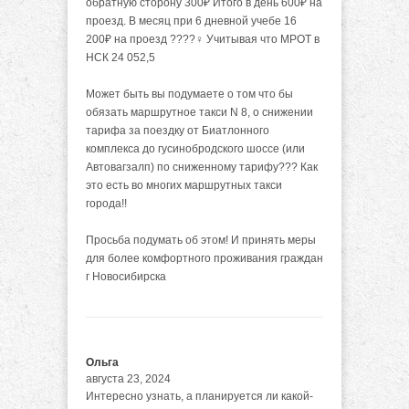
обратную сторону 300₽ Итого в день 600₽ на
проезд. В месяц при 6 дневной учебе 16
200₽ на проезд ????‍♀️ Учитывая что МРОТ в
НСК 24 052,5
Может быть вы подумаете о том что бы
обязать маршрутное такси N 8, о снижении
тарифа за поездку от Биатлонного
комплекса до гусинобродского шоссе (или
Автовагзалп) по сниженному тарифу??? Как
это есть во многих маршрутных такси
города!!
Просьба подумать об этом! И принять меры
для более комфортного проживания граждан
г Новосибирска
Ольга
августа 23, 2024
Интересно узнать, а планируется ли какой-