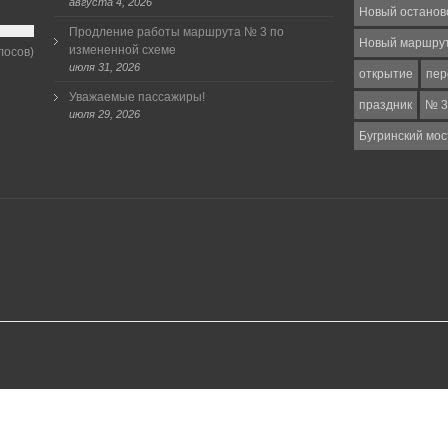
августа 4, 2026
Новый останов
Продление работы маршрута № 3 по
Новый маршру
измененной схеме
лосов)
июля 31, 2026
открытие
пер
Уважаемые пассажиры!
праздник
№ 3
июля 29, 2026
Бугринский мос