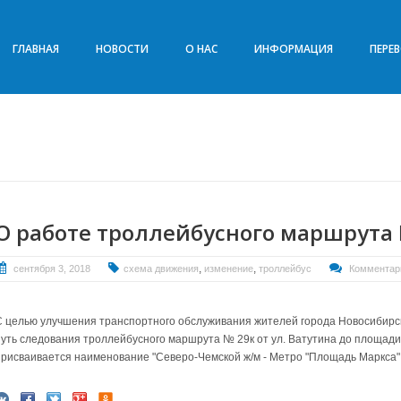
ГЛАВНАЯ
НОВОСТИ
О НАС
ИНФОРМАЦИЯ
ПЕРЕ
О работе троллейбусного маршрута
,
,
сентября 3, 2018
схема движения
изменение
троллейбус
Комментари
С целью улучшения транспортного обслуживания жителей города Новосибирск
путь следования троллейбусного маршрута № 29к от ул. Ватутина до площади
присваивается наименование "Северо-Чемской ж/м - Метро "Площадь Маркса"