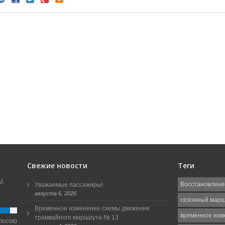
Свежие новости
Теги
М.
Восстановлени
Уважаемые пассажиры!
августа 6, 2026
сезонный мар
Временное изменение схемы движения
временное изм
трамвайного маршрута № 13
лосов)