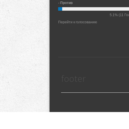
- Против
5.1%
(11 Го
Перейти к голосованию
footer