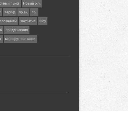
очный пункт
Новый о.п.
т
тариф
пр.ак.
пр.
евозчикам
закрытие
шоу
6
предложения
т
маршрутное такси