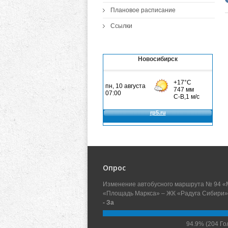
Плановое расписание
Ссылки
Новосибирск
Опрос
Изменение автобусного маршрута № 94 «
«Площадь Маркса» – ЖК «Радуга Сибири»
- За
94.9%
(204 Го