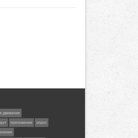
е движения
шрут
приложение
опрос
енение