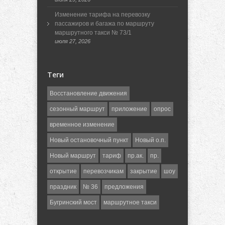
Изменение тарифа на перевозку
пассажиров и багажа по маршруту
маршрутного такси № 73/1
июля 27, 2026
Теги
Восстановление движения
сезонный маршрут
приложение
опрос
временное изменение
Новый остановочный пункт
Новый о.п.
Новый маршрут
тариф
пр.ак.
пр.
открытие
перевозчикам
закрытие
шоу
праздник
№ 36
предложения
Бугринский мост
маршрутное такси