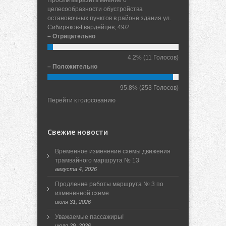
целесообразности обустройства
остановочных пунктов в районе здания ул.
Сибиряков-Гвардейцев, 49/2
– Отрицательно
4.2%
(11 Голосов)
– Положительно
95.8%
(253 Голосов)
Перейти к голосованию
Свежие новости
Временное изменение схемы движения
трамвайного маршрута № 13
августа 4, 2026
Продление работы маршрута № 3 по
измененной схеме
июля 31, 2026
Уважаемые пассажиры!
июля 29, 2026