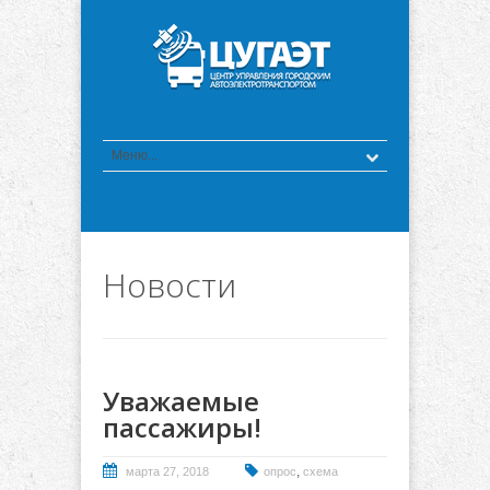
Новости
Уважаемые
пассажиры!
,
марта 27, 2018
опрос
схема